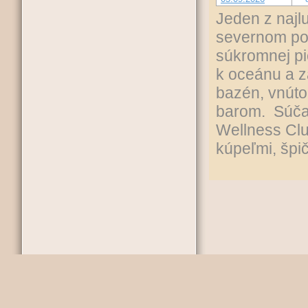
Jeden z najl
severnom pob
súkromnej pi
k oceánu a z
bazén, vnúto
barom. Súčas
Wellness Cl
kúpeľmi, špi