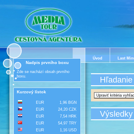
Úvod
Last Min
Nadpis prvního boxu
Zde se nachází obsah prvního
boxu.
Hľadanie
Kurzový lístok
EUR
1,96 BGN
EUR
24,20 CZK
Výsledky
EUR
7,54 HRK
EUR
54,97 TRY
EUR
1,16 USD