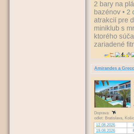
2 bary na pl
bazénov • 2 
atrakcií pre 
miniklub s mn
ktorého súča
zariadené fi
Amirandes a Grecot
Doprava:
odlet: Bratislava, Koš
12.08.2026
19.08.2026