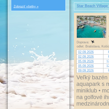
Star Beach Village
Zobraziť všetky »
Doprava:
odlet: Bratislava, Koš
02.09.2026
02.09.2026
05.09.2026
1
05.09.2026
1
09.09.2026
Veľký bazén 
aquapark s m
miniklub • m
na golfové ihr
medzinárodn