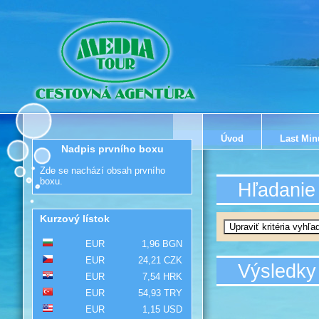
Úvod
Last Min
Nadpis prvního boxu
Zde se nachází obsah prvního
boxu.
Hľadanie
Kurzový lístok
EUR
1,96 BGN
EUR
24,21 CZK
Výsledky
EUR
7,54 HRK
EUR
54,93 TRY
EUR
1,15 USD