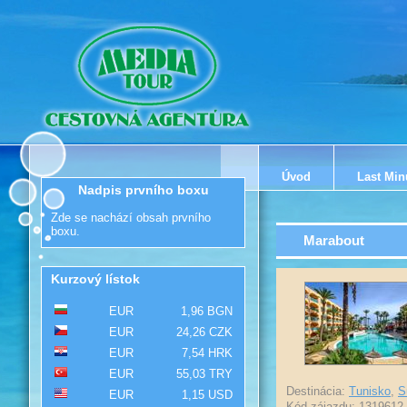
Úvod
Last Min
Nadpis prvního boxu
Zde se nachází obsah prvního
boxu.
Marabout
Kurzový lístok
EUR
1,96 BGN
EUR
24,26 CZK
EUR
7,54 HRK
EUR
55,03 TRY
Destinácia:
Tunisko
,
S
EUR
1,15 USD
Kód zájazdu: 1319612