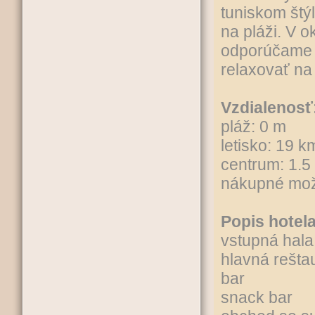
tuniskom štý
na pláži. V o
odporúčame m
relaxovať na 
Vzdialenosť
pláž: 0 m
letisko: 19 k
centrum: 1.5
nákupné mož
Popis hotela
vstupná hala
hlavná rešta
bar
snack bar