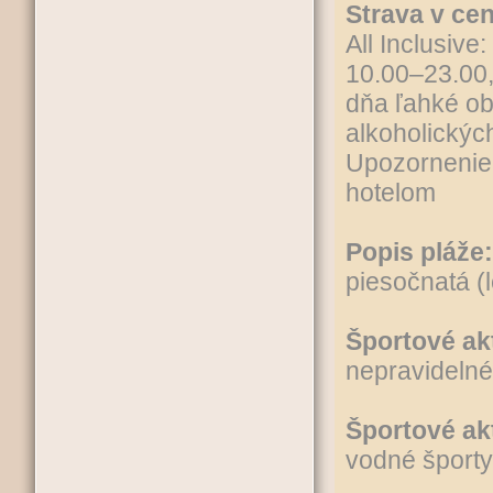
Strava v ce
All Inclusive:
10.00–23.00,
dňa ľahké o
alkoholickýc
Upozornenie:
hotelom
Popis pláže:
piesočnatá (
Športové ak
nepravideln
Športové akt
vodné športy