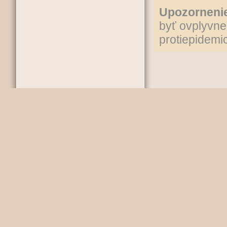
Upozorneni
byť ovplyvne
protiepidemic