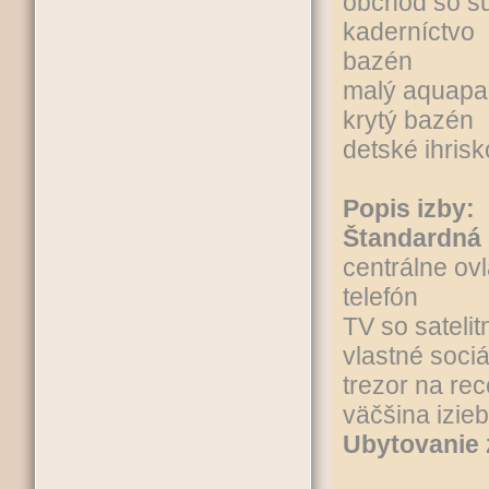
obchod so s
kaderníctvo
bazén
malý aquapa
krytý bazén
detské ihrisk
Popis izby:
Štandardná 
centrálne ov
telefón
TV so sateli
vlastné soci
trezor na rec
väčšina izie
Ubytovanie 