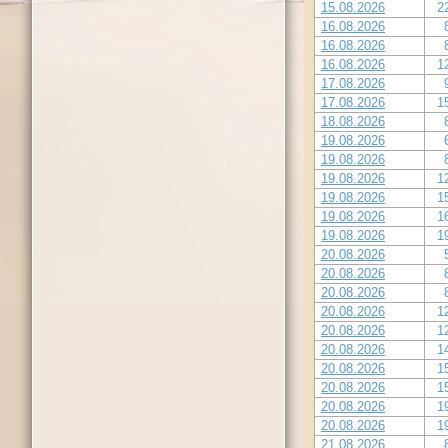
15.08.2026
2
16.08.2026
16.08.2026
16.08.2026
1
17.08.2026
17.08.2026
1
18.08.2026
19.08.2026
19.08.2026
19.08.2026
1
19.08.2026
1
19.08.2026
1
19.08.2026
1
20.08.2026
20.08.2026
20.08.2026
20.08.2026
1
20.08.2026
1
20.08.2026
1
20.08.2026
1
20.08.2026
1
20.08.2026
1
20.08.2026
1
21.08.2026