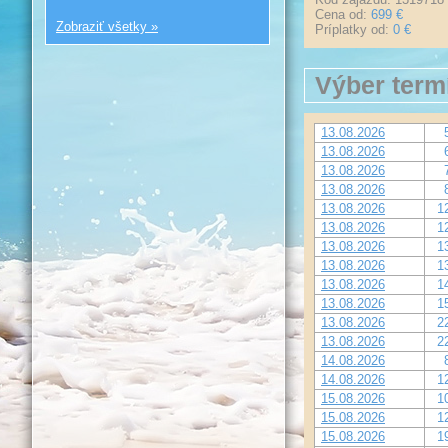
Cena od:
699 €
Zobraziť všetky »
Príplatky od:
0 €
Výber term
13.08.2026
13.08.2026
13.08.2026
13.08.2026
13.08.2026
1
13.08.2026
1
13.08.2026
1
13.08.2026
1
13.08.2026
1
13.08.2026
1
13.08.2026
2
13.08.2026
2
14.08.2026
14.08.2026
1
15.08.2026
1
15.08.2026
1
15.08.2026
1