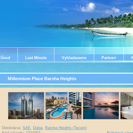
Úvod
Last Minute
Vyhladavanie
Partneri
Millennium Place Barsha Heights
Destinácia:
SAE
,
Dubaj
,
Barsha Heights (Tecom)
Kód zájazdu: 1321007
-
Pobytové zája