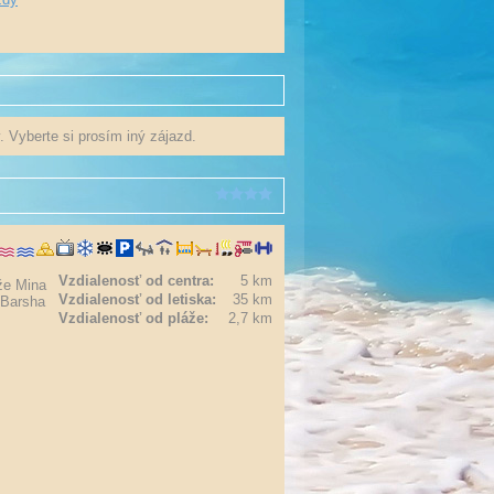
. Vyberte si prosím iný zájazd.
Vzdialenosť od centra:
5 km
že Mina
Vzdialenosť od letiska:
35 km
 Barsha
Vzdialenosť od pláže:
2,7 km