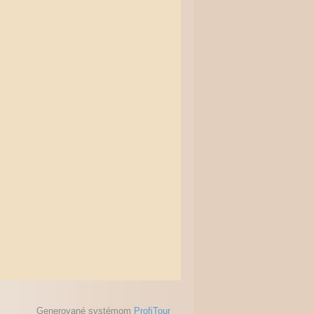
Generované systémom
ProfiTour