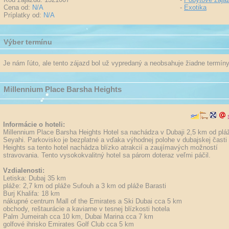
Cena od:
N/A
-
Exotika
Príplatky od:
N/A
Výber termínu
Je nám ľúto, ale tento zájazd bol už vypredaný a neobsahuje žiadne termíny
Millennium Place Barsha Heights
Informácie o hoteli:
Millennium Place Barsha Heights Hotel sa nachádza v Dubaji 2,5 km od plá
Seyahi. Parkovisko je bezplatné a vďaka výhodnej polohe v dubajskej časti
Heights sa tento hotel nachádza blízko atrakcií a zaujímavých možností
stravovania. Tento vysokokvalitný hotel sa párom doteraz veľmi páčil.
Vzdialenosti:
Letiska: Dubaj 35 km
pláže: 2,7 km od pláže Sufouh a 3 km od pláže Barasti
Burj Khalifa: 18 km
nákupné centrum Mall of the Emirates a Ski Dubai cca 5 km
obchody, reštaurácie a kaviarne v tesnej blízkosti hotela
Palm Jumeirah cca 10 km, Dubai Marina cca 7 km
golfové ihrisko Emirates Golf Club cca 5 km