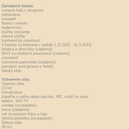
Zariadenie hotela:
vstupná hala s recepciou
reštaurácia
kaviareň
fitness centrum
kaderníctvo
služba concierge
izbová služba
konferenčná miestnosť
2 bazény (vyhrievané v období 1.11.2022 - 31.3.2023)
lehátka a slnečníky (zadarmo)
Wi-Fi vo všetkých priestoroch (zadarmo)
zmenáreň
súkromné parkovisko (zadarmo)
prenájom auta (priamo v hoteli)
detský klub
Vybavenie izby:
Superior izba
23 m2
klimatizácia
kúpeľňa s vaňou alebo sprchou, WC, sušič na vlasy
telefon, SAT-TV
minibar (za poplatok)
trezor (zadarmo)
set na prípravu kávy a čaju
detská postielka (za poplatok)
Deluxe izba
30 m2