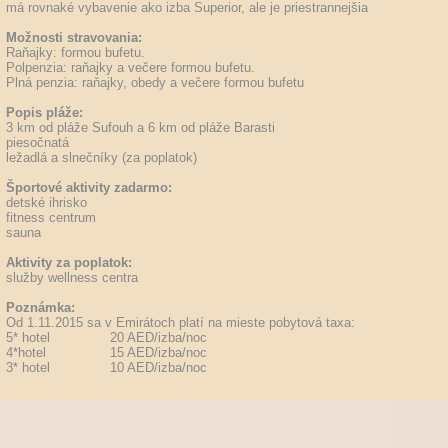
má rovnaké vybavenie ako izba Superior, ale je priestrannejšia
Možnosti stravovania:
Raňajky: formou bufetu.
Polpenzia: raňajky a večere formou bufetu.
Plná penzia: raňajky, obedy a večere formou bufetu
Popis pláže:
3 km od pláže Sufouh a 6 km od pláže Barasti
piesočnatá
ležadlá a slnečníky (za poplatok)
Športové aktivity zadarmo:
detské ihrisko
fitness centrum
sauna
Aktivity za poplatok:
služby wellness centra
Poznámka:
Od 1.11.2015 sa v Emirátoch platí na mieste pobytová taxa:
5* hotel 20 AED/izba/noc
4*hotel 15 AED/izba/noc
3* hotel 10 AED/izba/noc