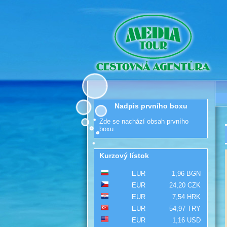
Nadpis prvního boxu
Zde se nachází obsah prvního
boxu.
Kurzový lístok
EUR
1,96 BGN
EUR
24,20 CZK
EUR
7,54 HRK
EUR
54,97 TRY
EUR
1,16 USD