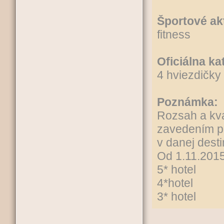
Športové ak
fitness
Oficiálna ka
4 hviezdičky
Poznámka:
Rozsah a kva
zavedením pr
v danej desti
Od 1.11.2015
5* hotel 
4*hotel 1
3* hotel 