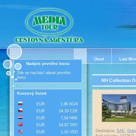
Úvod
Last Min
Nadpis prvního boxu
Zde se nachází obsah prvního
boxu.
NH Collection D
Kurzový lístok
EUR
1,96 BGN
EUR
24,20 CZK
EUR
7,54 HRK
EUR
54,97 TRY
Destinácia:
SAE
,
Duba
EUR
1,16 USD
Kód zájazdu: 1322671