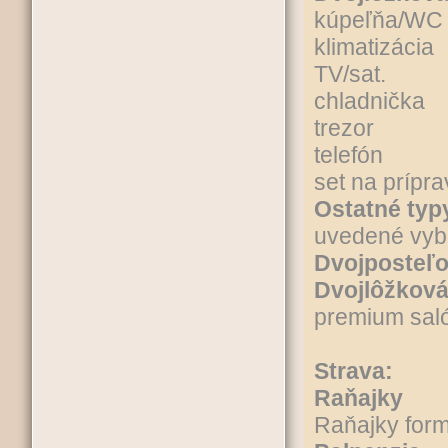
kúpeľňa/WC (
klimatizácia
TV/sat.
chladnička
trezor
telefón
set na prípra
Ostatné typy
uvedené vyb
Dvojposteľo
Dvojlôžková
premium sal
Strava:
Raňajky
Raňajky form