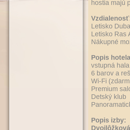
hostia majú
Vzdialenosť
Letisko Dub
Letisko Ras
Nákupné mo
Popis hotela
vstupná hala
6 barov a reš
Wi-Fi (zdarm
Premium sal
Detský klub
Panoramatick
Popis izby:
Dvojlôžková