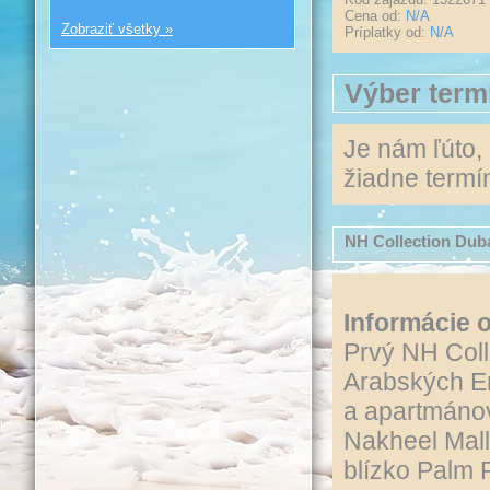
Cena od:
N/A
Zobraziť všetky »
Príplatky od:
N/A
Výber term
Je nám ľúto,
žiadne termín
NH Collection Dub
Informácie o
Prvý NH Coll
Arabských E
a apartmáno
Nakheel Mall
blízko Palm 