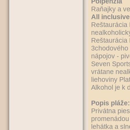
Polpenzia
Raňajky a ve
All inclusive
Reštaurácia 
nealkoholický
Reštaurácia 
3chodového m
nápojov - piv
Seven Sport
vrátane nealk
liehoviny Pla
Alkohol je k 
Popis pláže:
Privátna pie
promenádou
lehátka a sl