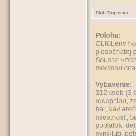
Club Tropicana
Poloha:
Obľúbený hot
piesočnatej p
Sousse vzdia
medinou cca
Vybavenie:
312 izieb (3
recepciou, z
bar, kaviare
miestnosť, b
poplatok, de
miniklub, det