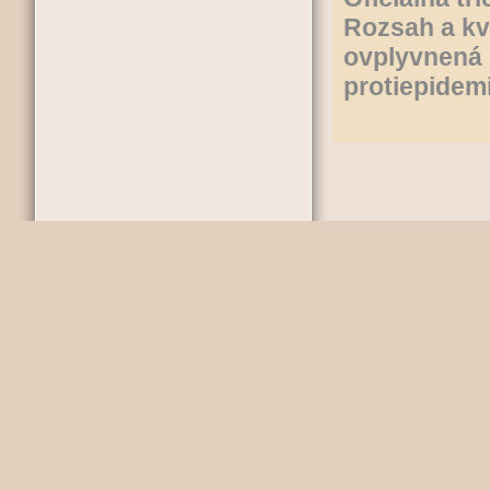
Rozsah a kva
ovplyvnená 
protiepidemi