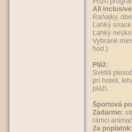
Pozri program
All inclusive
Raňajky, obe
Ľahký snack
Ľahký nesko
Vybrané mies
hod.)
Pláž:
Svetlá pieso
pri hoteli, l
pláži.
Športová p
Zadarmo:
sto
rámci anima
Za poplatok