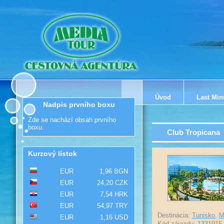
Úvod
Last Min
Nadpis prvního boxu
Zde se nachází obsah prvního
boxu.
Club Tropicana
Kurzový lístok
EUR
1,96 BGN
EUR
24,20 CZK
EUR
7,54 HRK
EUR
54,97 TRY
Destinácia:
Tunisko
,
M
EUR
1,16 USD
Kód zájazdu: 1331915