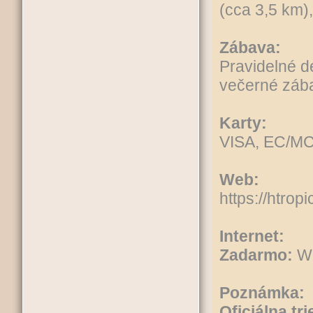
(cca 3,5 km),
Zábava:
Pravidelné d
večerné záb
Karty:
VISA, EC/MC
Web:
https://htrop
Internet:
Zadarmo:
Wi
Poznámka:
Oficiálna tri