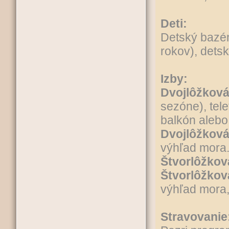
Deti:
Detský bazén
rokov), dets
Izby:
Dvojlôžková
sezóne), tele
balkón alebo
Dvojlôžková
výhľad mora
Štvorlôžkov
Štvorlôžkov
výhľad mora,
Stravovanie