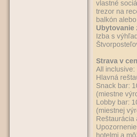
vlastné soci
trezor na rec
balkón alebo
Ubytovanie 
Izba s výhľ
Štvorposteľo
Strava v ce
All inclusive:
Hlavná rešta
Snack bar: 1
(miestne výr
Lobby bar: 1
(miestnej výr
Reštaurácia a
Upozornenie:
hotelmi a mô