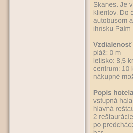
Skanes. Je v
klientov. Do
autobusom al
ihrisku Palm
Vzdialenosť
pláž: 0 m
letisko: 8,5 
centrum: 10
nákupné možn
Popis hotela
vstupná hala
hlavná rešta
2 reštauráci
po predchádz
bar