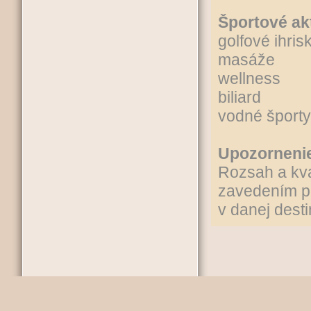
Športové akt
golfové ihri
masáže
wellness
biliard
vodné športy
Upozorneni
Rozsah a kva
zavedením pr
v danej desti