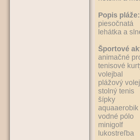
Popis pláže:
piesočnatá
lehátka a sl
Športové ak
animačné pr
tenisové kur
volejbal
plážový vole
stolný tenis
šípky
aquaaerobik
vodné pólo
minigolf
lukostreľba