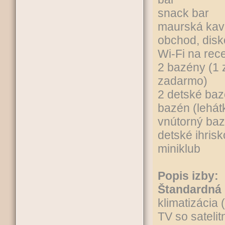
snack bar
maurská kav
obchod, disk
Wi-Fi na rec
2 bazény (1 
zadarmo)
2 detské ba
bazén (lehát
vnútorný baz
detské ihrisk
miniklub
Popis izby:
Štandardná 
klimatizácia
TV so sateli