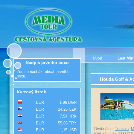
Úvod
Last Min
Nadpis prvního boxu
Zde se nachází obsah prvního
boxu.
Houda Golf & A
Kurzový lístok
EUR
1,96 BGN
EUR
24,26 CZK
EUR
7,54 HRK
EUR
55,03 TRY
Destinácia:
Tunisko
,
M
EUR
1,15 USD
Kód zájazdu: 1333713