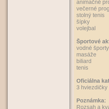
animačné pr
večerné pro
stolný tenis
šípky
volejbal
Športové akt
vodné športy
masáže
biliard
tenis
Oficiálna ka
3 hviezdičky
Poznámka:
Rozsah a kva