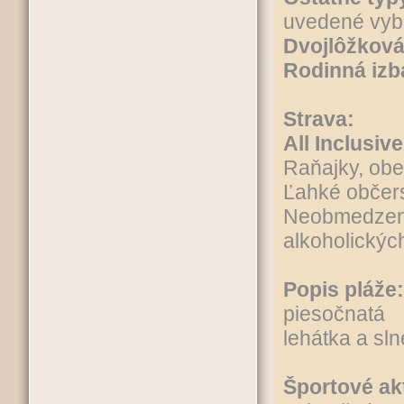
uvedené vyb
Dvojlôžková
Rodinná izb
Strava:
All Inclusive
Raňajky, obe
Ľahké občer
Neobmedzené
alkoholickýc
Popis pláže:
piesočnatá
lehátka a sl
Športové ak