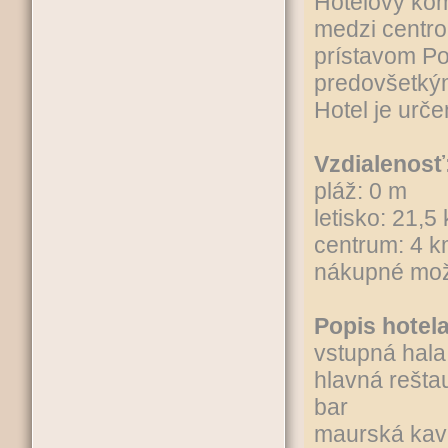
Hotelový kom
medzi centr
prístavom Po
predovšetkým 
Hotel je urč
Vzdialenosť
pláž: 0 m
letisko: 21,5
centrum: 4 
nákupné mož
Popis hotela
vstupná hala
hlavná rešta
bar
maurská kav