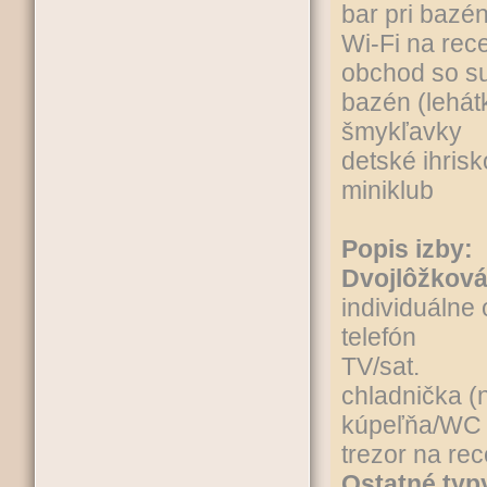
bar pri bazé
Wi-Fi na rec
obchod so s
bazén (lehát
šmykľavky
detské ihrisk
miniklub
Popis izby:
Dvojlôžková
individuálne
telefón
TV/sat.
chladnička (
kúpeľňa/WC
trezor na rec
Ostatné typy