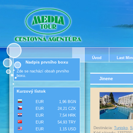
Úvod
Last Min
Nadpis prvního boxu
Zde se nachází obsah prvního
boxu.
Jinene
Kurzový lístok
EUR
1,96 BGN
EUR
24,21 CZK
EUR
7,54 HRK
EUR
54,93 TRY
Destinácia:
Tunisko
,
S
EUR
1,15 USD
Kód zájazdu: 1337331