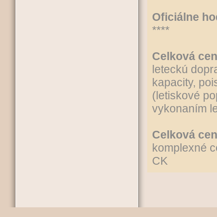
Oficiálne h
****
Celková cen
leteckú dopr
kapacity, poi
(letiskové po
vykonaním let
Celková cen
komplexné ce
CK