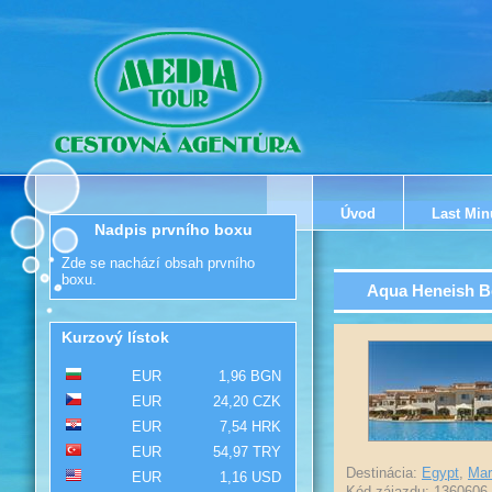
Úvod
Last Min
Nadpis prvního boxu
Zde se nachází obsah prvního
boxu.
Aqua Heneish B
Kurzový lístok
EUR
1,96 BGN
EUR
24,20 CZK
EUR
7,54 HRK
EUR
54,97 TRY
Destinácia:
Egypt
,
Mar
EUR
1,16 USD
Kód zájazdu: 1360606