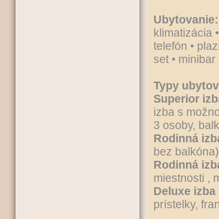
Ubytovanie:
klimatizácia 
telefón • pla
set • minibar
Typy ubytov
Superior iz
izba s možno
3 osoby, bal
Rodinná iz
bez balkóna)
Rodinná iz
miestnosti , 
Deluxe izba
prístelky, fr