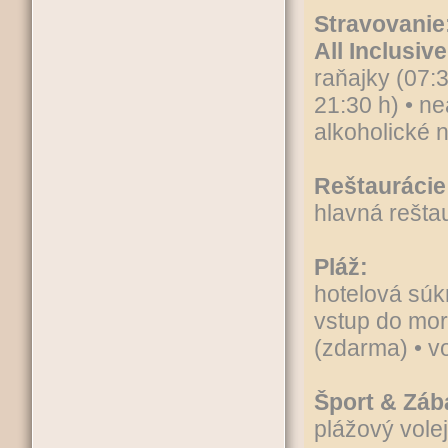
Stravovanie
All Inclusive
raňajky (07:
21:30 h) • n
alkoholické 
Reštaurácie
hlavná rešta
Pláž:
hotelová súk
vstup do mor
(zdarma) • v
Šport & Záb
plážový volej