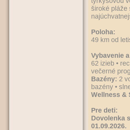
tyrkysovou 
široké pláže
najúchvatnej
Poloha:
49 km od let
Vybavenie a
62 izieb • re
večerné pro
Bazény:
2 v
bazény • sln
Wellness &
Pre deti:
Dovolenka s
01.09.2026.