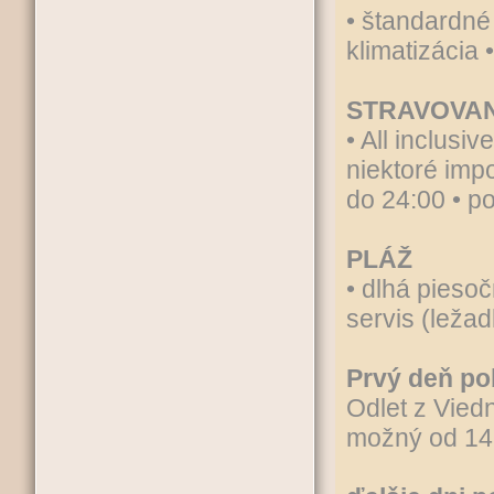
• štandardné
klimatizácia 
STRAVOVAN
• All inclusi
niektoré imp
do 24:00 • p
PLÁŽ
• dlhá pieso
servis (ležad
Prvý deň po
Odlet z Viedn
možný od 14: