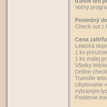
ďalšie dni 
Voľný progra
Posledný d
Check out z h
Cena zahŕňa
Letecká dopr
1 ks príručn
1 ks malej p
Všetky letisk
Online check
Transfer letis
Ubytovanie v
vybraným ty
Poistenie in