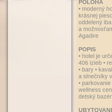
POLOHA
• moderný ho
krásnej pieso
oddelený iba
a možnosťam
Agadire
POPIS
• hotel je ur
406 izieb • r
• bary • kav
a slnečníky v
• parkovanie
wellness cent
detský bazé
UBYTOVAN