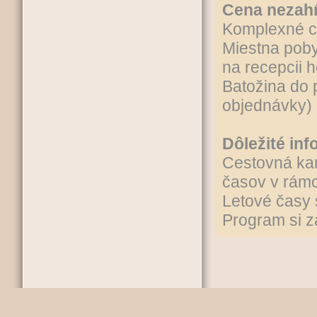
Cena nezah
Komplexné c
Miestna poby
na recepcii h
Batožina do 
objednávky)
Dôležité inf
Cestovná ka
časov v rámc
Letové časy 
Program si za