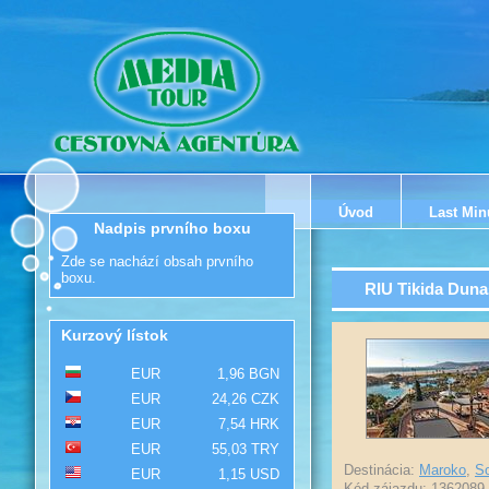
Úvod
Last Min
Nadpis prvního boxu
Zde se nachází obsah prvního
boxu.
RIU Tikida Duna
Kurzový lístok
EUR
1,96 BGN
EUR
24,26 CZK
EUR
7,54 HRK
EUR
55,03 TRY
Destinácia:
Maroko
,
S
EUR
1,15 USD
Kód zájazdu: 1362089