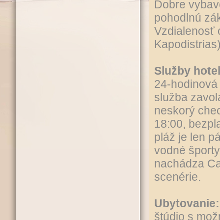
Dobre vybave
pohodlnú zák
Vzdialenosť 
Kapodistrias
Služby hotel
24-hodinová
služba zavola
neskorý chec
18:00, bezpl
pláž je len p
vodné športy
nachádza Can
scenérie.
Ubytovanie:
štúdio s mož