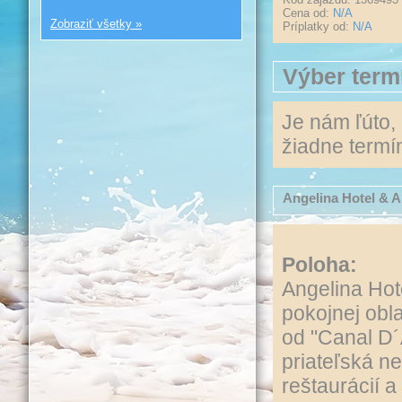
Cena od:
N/A
Zobraziť všetky »
Príplatky od:
N/A
Výber term
Je nám ľúto,
žiadne termín
Angelina Hotel & 
Poloha:
Angelina Hot
pokojnej obla
od "Canal D´
priateľská n
reštaurácií a