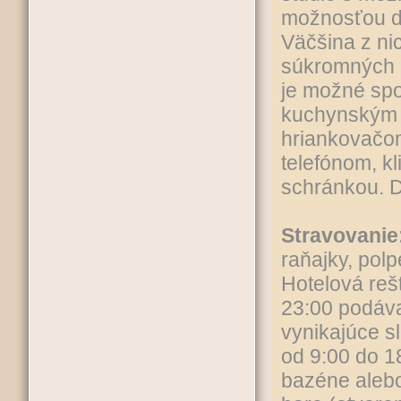
možnosťou dv
Väčšina z ni
súkromných b
je možné spo
kuchynským k
hriankovačom
telefónom, k
schránkou. D
Stravovanie
raňajky, polp
Hotelová reš
23:00 podáva:
vynikajúce s
od 9:00 do 1
bazéne alebo