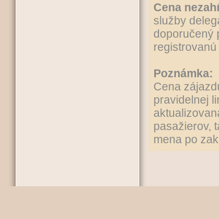
Cena nezah
služby delegá
doporučený p
registrovanú
Poznámka:
Cena zájazdu
pravidelnej l
aktualizovan
pasažierov, 
mena po zakú