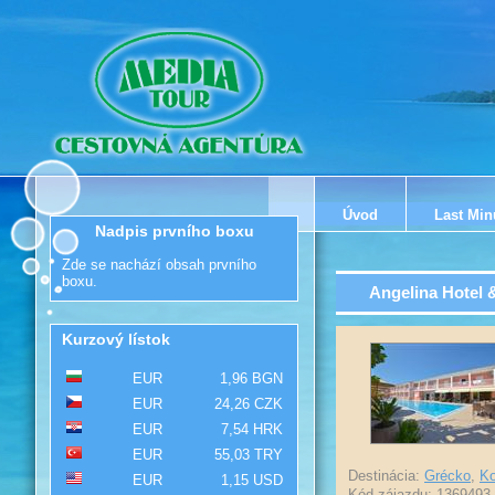
Úvod
Last Min
Nadpis prvního boxu
Zde se nachází obsah prvního
boxu.
Angelina Hotel 
Kurzový lístok
EUR
1,96 BGN
EUR
24,26 CZK
EUR
7,54 HRK
EUR
55,03 TRY
Destinácia:
Grécko
,
Ko
EUR
1,15 USD
Kód zájazdu: 1369493