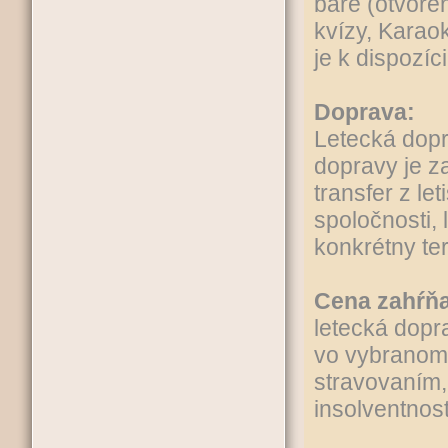
bare (otvore
kvízy, Karaok
je k dispozíc
Doprava:
Letecká dopr
dopravy je z
transfer z le
spoločnosti,
konkrétny te
Cena zahŕňa
letecká dopra
vo vybranom 
stravovaním, 
insolventnost