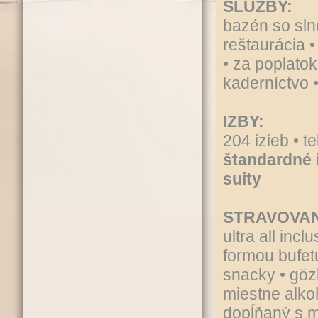
SLUŽBY:
bazén so slne
reštaurácia •
• za poplatok
kaderníctvo 
IZBY:
204 izieb • t
štandardné 
suity
STRAVOVAN
ultra all inc
formou bufet
snacky • gözl
miestne alko
dopĺňaný s m