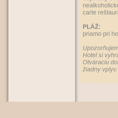
nealkoholick
carte reštaur
PLÁŽ:
priamo pri h
Upozorňujeme
Hotel si vyh
Otváraciu do
žiadny vplyv.