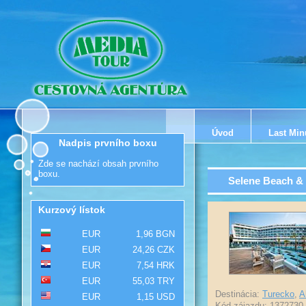
Úvod
Last Min
Nadpis prvního boxu
Zde se nachází obsah prvního
boxu.
Selene Beach &
Kurzový lístok
EUR
1,96 BGN
EUR
24,26 CZK
EUR
7,54 HRK
EUR
55,03 TRY
Destinácia:
Turecko
,
A
EUR
1,15 USD
Kód zájazdu: 1372730