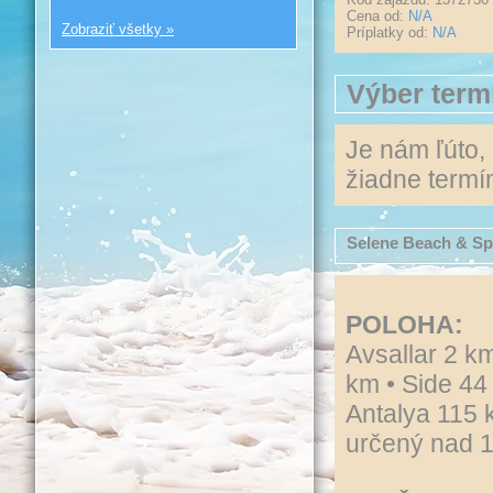
Cena od:
N/A
Zobraziť všetky »
Príplatky od:
N/A
Výber term
Je nám ľúto,
žiadne termín
Selene Beach & Sp
POLOHA:
Avsallar 2 k
km • Side 44 
Antalya 115 k
určený nad 1