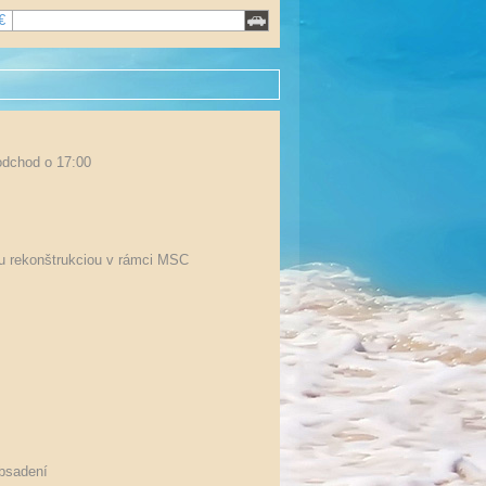
€
 odchod o 17:00
u rekonštrukciou v rámci MSC
obsadení