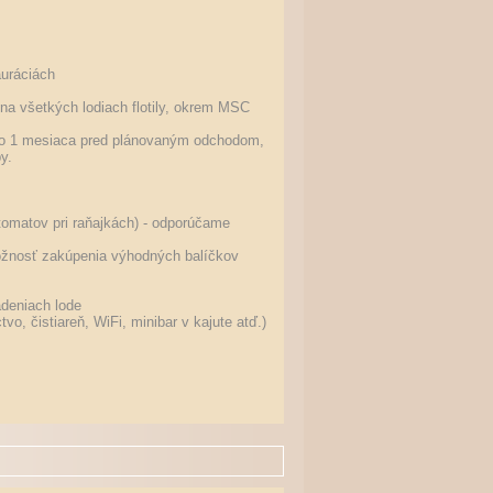
auráciách
i na všetkých lodiach flotily, okrem MSC
 do 1 mesiaca pred plánovaným odchodom,
y.
omatov pri raňajkách) - odporúčame
 možnosť zakúpenia výhodných balíčkov
adeniach lode
vo, čistiareň, WiFi, minibar v kajute atď.)