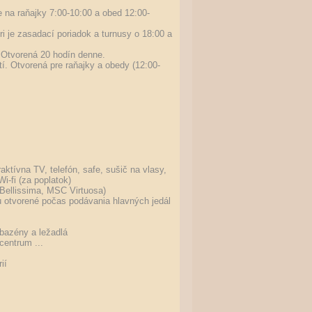
e na raňajky 7:00-10:00 a obed 12:00-
ri je zasadací poriadok a turnusy o 18:00 a
í. Otvorená 20 hodín denne.
stí. Otvorená pre raňajky a obedy (12:00-
ktívna TV, telefón, safe, sušič na vlasy,
Wi-fi (za poplatok)
 Bellissima, MSC Virtuosa)
ou otvorené počas podávania hlavných jedál
 bazény a ležadlá
centrum ...
ií