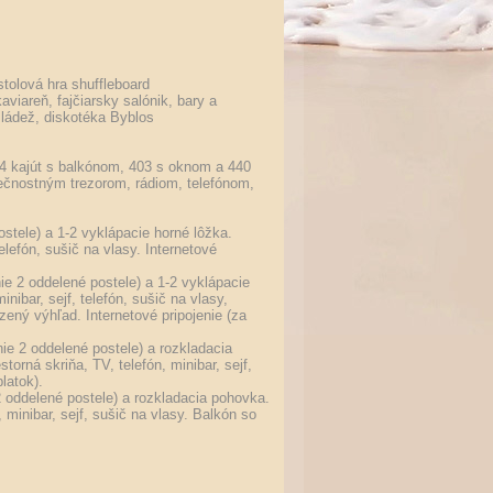
stolová hra shuffleboard
kaviareň, fajčiarsky salónik, bary a
mládež, diskotéka Byblos
204 kajút s balkónom, 403 s oknom a 440
ečnostným trezorom, rádiom, telefónom,
tele) a 1-2 vyklápacie horné lôžka.
telefón, sušič na vlasy. Internetové
e 2 oddelené postele) a 1-2 vyklápacie
nibar, sejf, telefón, sušič na vlasy,
zený výhľad. Internetové pripojenie (za
e 2 oddelené postele) a rozkladacia
torná skriňa, TV, telefón, minibar, sejf,
latok).
 oddelené postele) a rozkladacia pohovka.
, minibar, sejf, sušič na vlasy. Balkón so