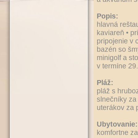
Popis:
hlavná reštau
kaviareň • p
pripojenie v 
bazén so šmýk
minigolf a st
v termíne 29.
Pláž:
pláž s hrubo
slnečníky za
uterákov za 
Ubytovanie:
komfortne za