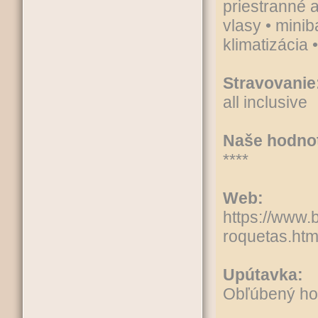
priestranné 
vlasy • miniba
klimatizácia 
Stravovanie
all inclusive
Naše hodnot
****
Web:
https://www.
roquetas.htm
Upútavka:
Obľúbený ho