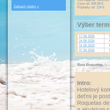
Cena od:
699,98 €
Zobraziť všetky »
Príplatky od:
224 €
Výber term
17.08.2026
24.08.2026
31.08.2026
07.09.2026
Best Roquetas
Intro:
Hotelový kom
deťmi je post
Roquetas de 
a akvárium sú