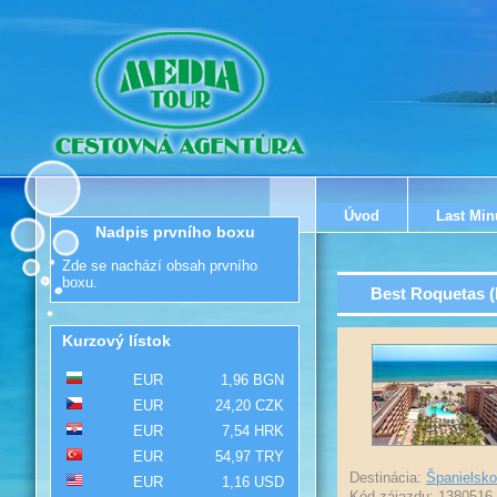
Úvod
Last Min
Nadpis prvního boxu
Zde se nachází obsah prvního
boxu.
Best Roquetas (
Kurzový lístok
EUR
1,96 BGN
EUR
24,20 CZK
EUR
7,54 HRK
EUR
54,97 TRY
Destinácia:
Španielsko
EUR
1,16 USD
Kód zájazdu: 1380516