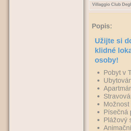
Villaggio Club Degl
Popis:
Užijte si 
klidné lok
osoby!
Pobyt v 
Ubytování
Apartmán
Stravován
Možnost 
Písečná 
Plážový 
Animační