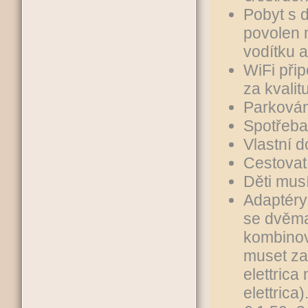
Pobyt s 
povolen 
vodítku a
WiFi při
za kvalit
Parkován
Spotřeba 
Vlastní 
Cestovat
Děti mus
Adaptéry
se dvěma
kombinov
muset zak
elettrica
elettrica