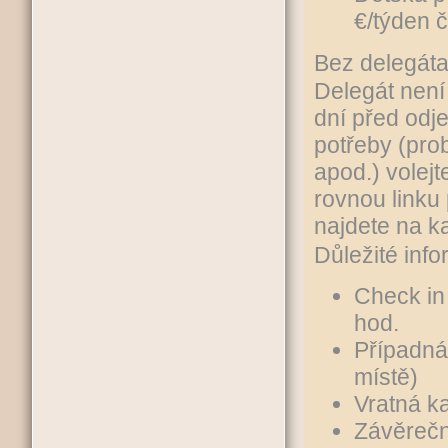
€/týden 
Bez delegát
Delegát není 
dní před odje
potřeby (pro
apod.) volejt
rovnou linku p
najdete na ka
Důležité inf
Check in
hod.
Případná
místě)
Vratná k
Závěrečn