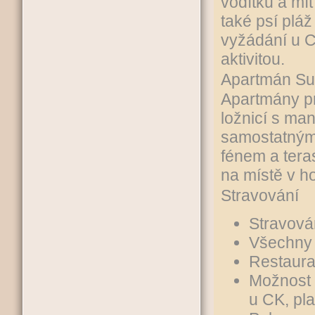
vodítku a mít
také psí pláž 
vyžádání u 
aktivitou.
Apartmán Sup
Apartmány pr
ložnicí s ma
samostatnými
fénem a tera
na místě v ho
Stravování
Stravován
Všechny 
Restaura
Možnost 
u CK, pla