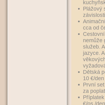
kuchyňsk
Plážový s
závislost
Animační
cca od č
Cestovní
nemůže g
služeb. 
jazyce. 
věkových
vyžadová
Dětská p
10 €/den 
První se
za poplat
Příplatek
€/os./de