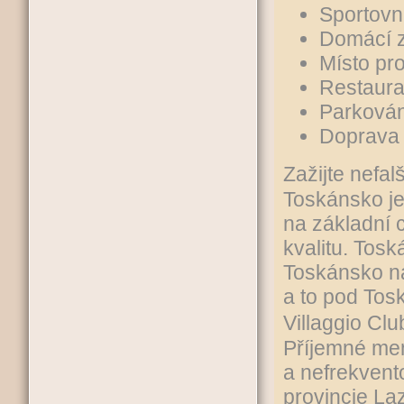
Sportovní
Domácí z
Místo pro
Restaura
Parková
Doprava 
Zažijte nefal
Toskánsko je
na základní 
kvalitu. Tosk
Toskánsko na
a to pod To
Villaggio Cl
Příjemné men
a nefrekvent
provincie La