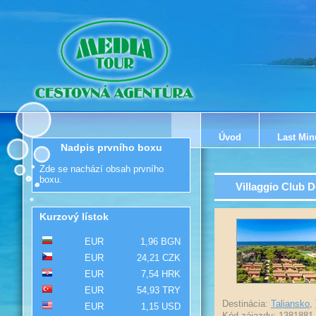
Úvod
Last Min
Nadpis prvního boxu
Zde se nachází obsah prvního
boxu.
Villaggio Club D
Kurzový lístok
EUR
1,96 BGN
EUR
24,21 CZK
EUR
7,54 HRK
EUR
54,93 TRY
Destinácia:
Taliansko
,
EUR
1,15 USD
Kód zájazdu: 1381881