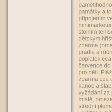
pamětihodnos
památky a to
připojením v
minimarketem,
stolním tenis
dětským hřiš
zdarma (omez
prádla a ruč
poplatek cca 
července do 
pro děti. Plá
zdarma cca od
kanoe a šlap
vyžádání za 
místě, omeze
střední plem