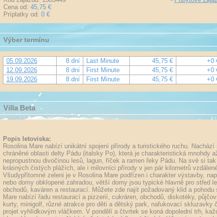
Cena od:
45,75 €
Príplatky od:
0 €
Výber termínu
05.09.2026
8 dní
Last Minute
45,75 €
+0 
12.09.2026
8 dní
First Minute
45,75 €
+0 
19.09.2026
8 dní
First Minute
45,75 €
+0 
Villa Beta
Popis letoviska:
Rosolina Mare nabízí unikátní spojení přírody a turistického ruchu. Nachází
chráněné oblasti delty Pádu (italsky Po), která je charakteristická mnohdy a
nepropustnou divočinou lesů, lagun, říček a ramen řeky Pádu. Na své si tak 
krásných čistých plážích, ale i milovníci přírody v jen pár kilometrů vzdále
Všudypřítomné zeleni je v Rosolina Mare podřízen i charakter výstavby, nap
nebo domy obklopené zahradou, větší domy jsou typické hlavně pro střed let
obchodů, kaváren a restaurací. Můžete zde najít požadovaný klid a pohodu 
Mare nabízí řadu restaurací a pizzerií, cukráren, obchodů, diskotéky, půjčov
kurty, minigolf, různé atrakce pro děti a dětský park, nafukovací skluzavky
projet vyhlídkovým vláčkem. V pondělí a čtvrtek se koná dopolední trh, k