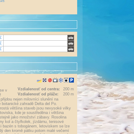
€
€
€
Vzdialenosť od centra:
200 m
 se v
Vzdialenosť od pláže:
200 m
ž
přijdou nejen milovníci slunění na
né botanické zahradě Delta del Po.
rostá většina staveb jsou nevysoké vilky
oviska, kde je soustředěna i většina
stejně jako množství zábavy. Rosolina
ny kol a čtyřkolek, jízdárnu, tenisové
 či bazén s tobogánem, letoviskem se lze
aždý den kromě pátku potom malé večerní