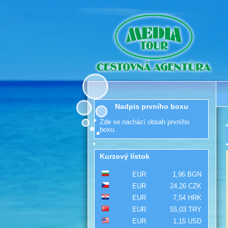
Nadpis prvního boxu
Zde se nachází obsah prvního
boxu.
Kurzový lístok
EUR
1,96 BGN
EUR
24,26 CZK
EUR
7,54 HRK
EUR
55,03 TRY
EUR
1,15 USD