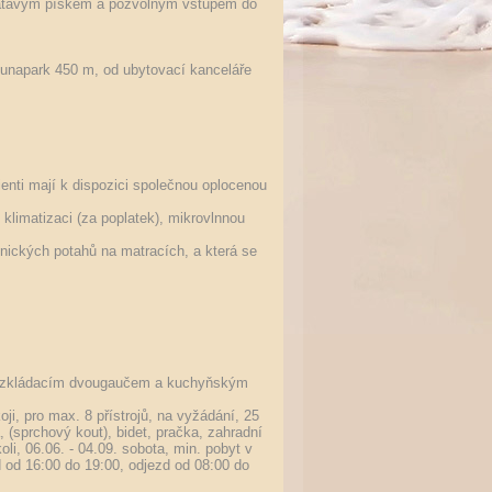
zlatavým pískem a pozvolným vstupem do
lunapark 450 m, od ubytovací kanceláře
ienti mají k dispozici společnou oplocenou
klimatizaci (za poplatek), mikrovlnnou
nických potahů na matracích, a která se
s rozkládacím dvougaučem a kuchyňským
oji, pro max. 8 přístrojů, na vyžádání, 25
, (sprchový kout), bidet, pračka, zahradní
li, 06.06. - 04.09. sobota, min. pobyt v
zd od 16:00 do 19:00, odjezd od 08:00 do