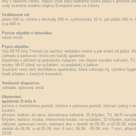
trhy v hlavním centru. Nabízí však také nádherné široké pláže s jemným 
vody oceněné modrou vlajkou Evropské unie za čistotu.
Vzdálenost od:
pláže 200 m, centra s obchody 200 m, cyklostezky 10 m, psí pláže 400 m, 
cca 690 m
Pozice objektu v letovisku:
rušné místo
Popis objektu:
Vila BETA (Via Trieste) se nachází nedaleko centra a pár kroků od pláže. Kl
zahradu a parkovací místo pro každý apartmán.
Apartmán v přízemí je jednoduše vybaven, má vlastní sociální zařízení, TV, 
troubu, Wi-Fi (obojí na vyžádání, za poplatek) a balkon.
Součástí ceny není dezinfekce apartmánu, která zahrnuje mj. výměnu hygie
hradí předem v českých korunách.
Venkovní dispozice:
zahrada, oplocený areál
Ubytování:
apartmán D trilo 6
:
ložnice s manželskou postelí, ložnice s patrovou postelí, obývací pokoj 
koutem.
přízemí, balkon, do ulice, klimatizace volitelně, 35 €/týden, TV, Wi-Fi na pok
€/týden, lednice, trouba, mikrovlnná trouba, na vyžádání, 10 €/týden, sprcha
nábytek, parkovací místo, nástupní dny v období do 05.06. a od 05.09. kdyko
období do 06.06. a od 05.09. min. 6 nocí, 06.06. - 05.09. min. 7 nocí, příje
10:00