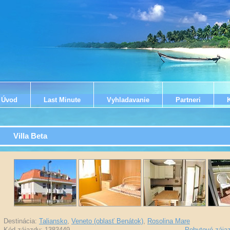
Úvod
Last Minute
Vyhladavanie
Partneri
Villa Beta
Destinácia:
Taliansko
,
Veneto (oblasť Benátok)
,
Rosolina Mare
Kód zájazdu: 1383449
-
Pobytové zája