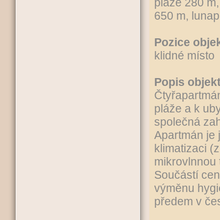
pláže 280 m,
650 m, lunap
Pozice objek
klidné místo
Popis objek
Čtyřapartmán
pláže a k uby
společná zah
Apartmán je 
klimatizaci (
mikrovlnnou 
Součástí cen
výměnu hygie
předem v če