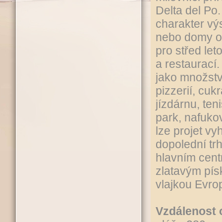
Delta del Po
charakter vý
nebo domy ob
pro střed le
a restaurací
jako množstv
pizzerií, cuk
jízdárnu, ten
park, nafuko
lze projet v
dopolední tr
hlavním cent
zlatavým pí
vlajkou Evrop
Vzdálenost 