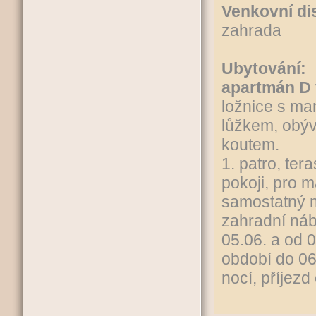
Venkovní di
zahrada
Ubytování:
apartmán D t
ložnice s man
lůžkem, obý
koutem.
1. patro, ter
pokoji, pro m
samostatný m
zahradní náb
05.06. a od 0
období do 06.
nocí, příjez