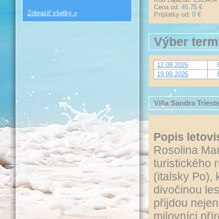
Cena od:
45,75 €
Zobraziť všetky »
Príplatky od:
0 €
Výber term
12.09.2026
19.09.2026
Villa Sandra Triest
Popis letovi
Rosolina Mar
turistického
(italsky Po)
divočinou les
přijdou nejen
milovníci př