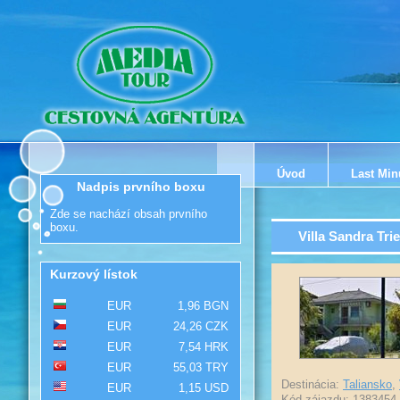
Úvod
Last Min
Nadpis prvního boxu
Zde se nachází obsah prvního
boxu.
Villa Sandra Tri
Kurzový lístok
EUR
1,96 BGN
EUR
24,26 CZK
EUR
7,54 HRK
EUR
55,03 TRY
Destinácia:
Taliansko
,
EUR
1,15 USD
Kód zájazdu: 1383454