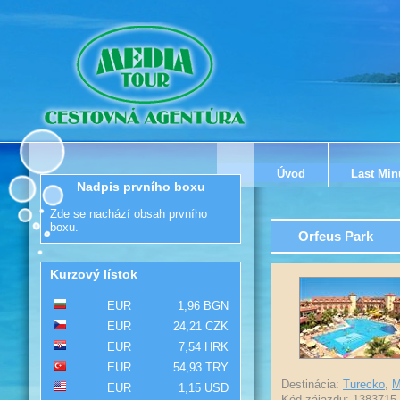
Úvod
Last Min
Nadpis prvního boxu
Zde se nachází obsah prvního
boxu.
Orfeus Park
Kurzový lístok
EUR
1,96 BGN
EUR
24,21 CZK
EUR
7,54 HRK
EUR
54,93 TRY
Destinácia:
Turecko
,
M
EUR
1,15 USD
Kód zájazdu: 1383715