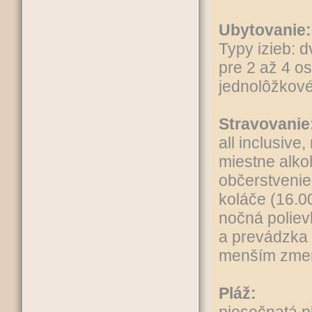
Ubytovanie:
Typy izieb: d
pre 2 až 4 o
jednolôžkové
Stravovanie
all inclusive
miestne alko
občerstvenie 
koláče (16.00
nočná polievk
a prevádzka 
menším zme
Pláž: