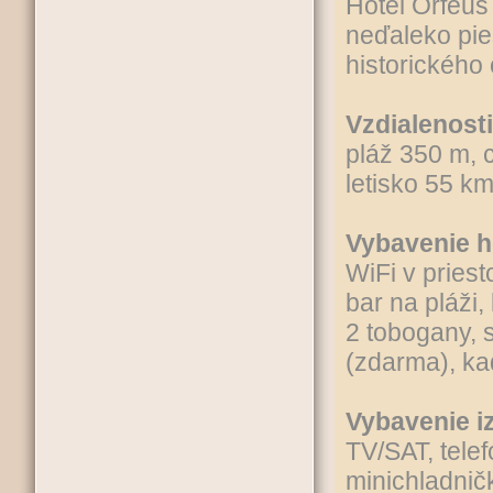
Hotel Orfeus
neďaleko pie
historického 
Vzdialenosti
pláž 350 m, 
letisko 55 km
Vybavenie h
WiFi v priest
bar na pláži,
2 tobogany, 
(zdarma), ka
Vybavenie iz
TV/SAT, telef
minichladničk