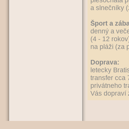
piesočnatá p
a slnečníky (
Šport a záb
denný a veče
(4 - 12 rokov
na pláži (za 
Doprava:
letecky Brati
transfer cca
privátneho t
Vás dopraví z