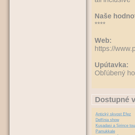
Naše hodnot
****
Web:
https://www.
Upútavka:
Obľúbený ho
Dostupné v
Antický skvost Efez
Delfínia show
Kuşadasi a Şirince tou
Pamukkale