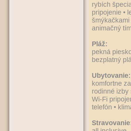
rybích špecia
pripojenie • 
šmýkačkami •
animačný tí
Pláž:
pekná piesko
bezplatný pl
Ubytovanie:
komfortne za
rodinné izby 
Wi-Fi pripoj
telefón • kli
Stravovanie
all inclusive