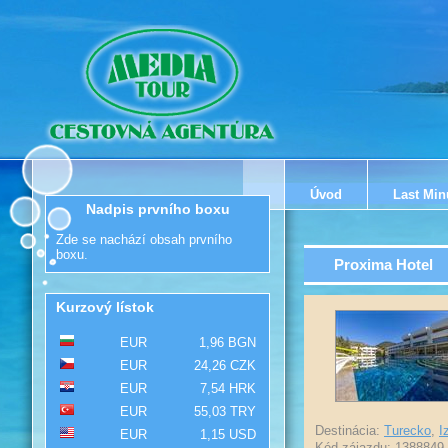
Úvod
Last Min
Nadpis prvního boxu
Zde se nachází obsah prvního
boxu.
Proxima Hotel
Kurzový lístok
EUR
1,96 BGN
EUR
24,26 CZK
EUR
7,54 HRK
EUR
55,03 TRY
Destinácia:
Turecko
,
I
EUR
1,15 USD
Kód zájazdu: 1388849