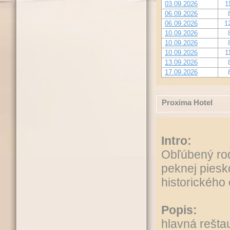
03.09.2026
1
06.09.2026
06.09.2026
1
10.09.2026
10.09.2026
10.09.2026
1
13.09.2026
17.09.2026
Proxima Hotel
Intro:
Obľúbený rod
peknej piesk
historického
Popis:
hlavná reštau