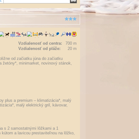
€
Vzdialenosť od centra:
700 m
Vzdialenosť od pláže:
20 m
ibližne od začiatku júna do začiatku
a žetóny*, minimarket, novinový stánok,
y plus a premium
– klimatizácia*, malý
izácia*, malý elektrický gril, kávovar,
ňa s 2 samostatnými lôžkami a 1
kútom a lavicou prestaviteľnou na lôžko,