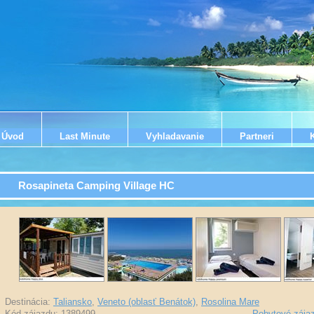
Úvod
Last Minute
Vyhladavanie
Partneri
Rosapineta Camping Village HC
Destinácia:
Taliansko
,
Veneto (oblasť Benátok)
,
Rosolina Mare
Kód zájazdu: 1389499
-
Pobytové zája