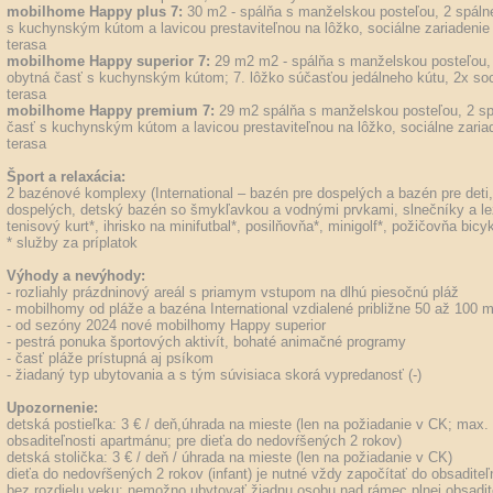
mobilhome Happy plus 7:
30 m2 - spálňa s manželskou posteľou, 2 spáln
s kuchynským kútom a lavicou prestaviteľnou na lôžko, sociálne zariadenie
terasa
mobilhome Happy superior 7:
29 m2 m2 - spálňa s manželskou posteľou, 
obytná časť s kuchynským kútom; 7. lôžko súčasťou jedálneho kútu, 2x soci
terasa
mobilhome Happy premium 7:
29 m2 spálňa s manželskou posteľou, 2 sp
časť s kuchynským kútom a lavicou prestaviteľnou na lôžko, sociálne zaria
terasa
Šport a relaxácia:
2 bazénové komplexy (International – bazén pre dospelých a bazén pre deti,
dospelých, detský bazén so šmykľavkou a vodnými prvkami, slnečníky a ležad
tenisový kurt*, ihrisko na minifutbal*, posilňovňa*, minigolf*, požičovňa bicy
* služby za príplatok
Výhody a nevýhody:
- rozliahly prázdninový areál s priamym vstupom na dlhú piesočnú pláž
- mobilhomy od pláže a bazéna International vzdialené približne 50 až 100 
- od sezóny 2024 nové mobilhomy Happy superior
- pestrá ponuka športových aktivít, bohaté animačné programy
- časť pláže prístupná aj psíkom
- žiadaný typ ubytovania a s tým súvisiaca skorá vypredanosť (-)
Upozornenie:
detská postieľka: 3 € / deň,úhrada na mieste (len na požiadanie v CK; max
obsaditeľnosti apartmánu; pre dieťa do nedovŕšených 2 rokov)
detská stolička: 3 € / deň / úhrada na mieste (len na požiadanie v CK)
dieťa do nedovŕšených 2 rokov (infant) je nutné vždy započítať do obsadite
bez rozdielu veku; nemožno ubytovať žiadnu osobu nad rámec plnej obsadit