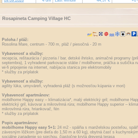
09.09.2026
4 dni
Last Minute
44,57 €
+0 
Rosapineta Camping Village HC
Poloha / pláž:
Rosolina Mare, centrum - 700 m, pláž / piesočná - 20 m
Vybavenosť a služby:
recepcia, reštaurácia / pizzeria / bar, detské ihrisko, animačné programy (pr
septembra), 1 vyhradené parkovacie státie / mobilhome, práčka a sušička n
wi-fi pripojenie na internet, nabíjacia stanica pre elektromobily
* služby za príplatok
Vybavenosť a služby:
agility lúka, umyváreň, vyhradená pláž (s možnosťou kúpania v mori)
Vybavenosť apartmánov:
mobilhome Happy easy
– klimatizácia*, malý elektrický gril;
mobilhome Happ
elektrický gril, kávovar a mikrovlnná rúra;
mobilhome Happy superior
– klimat
mikrovlnná rúra, hriankovač, fén
* služby za príplatok
Popis apartmánov:
mobilhome Happy easy 5+1:
24 m2 - spálňa s manželskou posteľou, spál
závesným lôžkom (pre dieťa do 1,50 m a 60 kg), obytná časť s kuchynským 
sociálne zariadenie so sprchou, čiastočne krytá drevená terasa