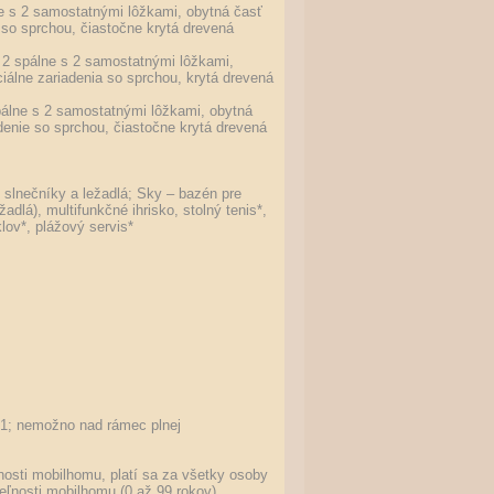
e s 2 samostatnými lôžkami, obytná časť
 so sprchou, čiastočne krytá drevená
2 spálne s 2 samostatnými lôžkami,
álne zariadenia so sprchou, krytá drevená
álne s 2 samostatnými lôžkami, obytná
denie so sprchou, čiastočne krytá drevená
 slnečníky a ležadlá; Sky – bazén pre
lá), multifunkčné ihrisko, stolný tenis*,
klov*, plážový servis*
m
. 1; nemožno nad rámec plnej
ľnosti mobilhomu, platí sa za všetky osoby
eľnosti mobilhomu (0 až 99 rokov)