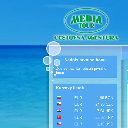
Nadpis prvního boxu
Zde se nachází obsah prvního
boxu.
Kurzový lístok
EUR
1,96 BGN
EUR
24,26 CZK
EUR
7,54 HRK
EUR
55,03 TRY
EUR
1,15 USD