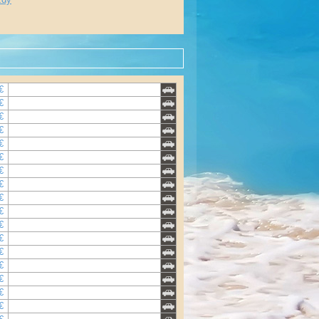
€
€
€
€
€
€
€
€
€
€
€
€
€
€
€
€
€