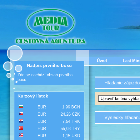
Úvod
Last Min
Nadpis prvního boxu
Zde se nachází obsah prvního
boxu.
Hľadanie zájazdo
Kurzový lístok
EUR
1,96 BGN
EUR
24,26 CZK
Výsledky hľadani
EUR
7,54 HRK
EUR
55,03 TRY
EUR
1,15 USD