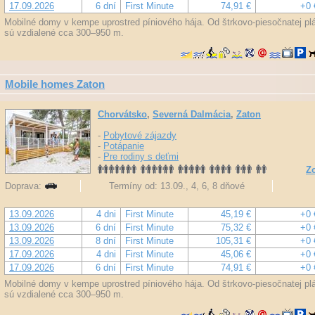
17.09.2026
6 dní
First Minute
74,91 €
+0 
Mobilné domy v kempe uprostred píniového hája. Od štrkovo-piesočnatej pláž
sú vzdialené cca 300–950 m.
Mobile homes Zaton
Chorvátsko
,
Severná Dalmácia
,
Zaton
-
Pobytové zájazdy
-
Potápanie
-
Pre rodiny s deťmi
Zo
Doprava:
Termíny od: 13.09., 4, 6, 8 dňové
13.09.2026
4 dni
First Minute
45,19 €
+0 
13.09.2026
6 dní
First Minute
75,32 €
+0 
13.09.2026
8 dní
First Minute
105,31 €
+0 
17.09.2026
4 dni
First Minute
45,06 €
+0 
17.09.2026
6 dní
First Minute
74,91 €
+0 
Mobilné domy v kempe uprostred píniového hája. Od štrkovo-piesočnatej pláž
sú vzdialené cca 300–950 m.