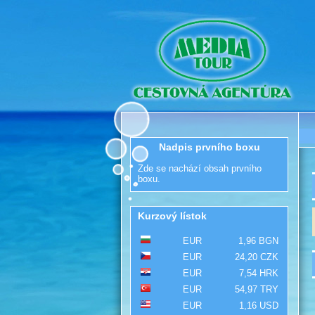
Nadpis prvního boxu
Zde se nachází obsah prvního
boxu.
Kurzový lístok
EUR
1,96 BGN
EUR
24,20 CZK
EUR
7,54 HRK
EUR
54,97 TRY
EUR
1,16 USD