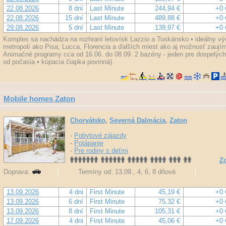
22.08.2026
8 dní
Last Minute
244,94 €
+0 
22.08.2026
15 dní
Last Minute
489,88 €
+0 
29.08.2026
5 dní
Last Minute
139,97 €
+0 
Komplex sa nachádza na rozhraní letovísk Lazzio a Toskánsko • ideálny v
metropolí ako Pisa, Lucca, Florencia a ďalších miest ako aj možnosť zauj
Animačné programy cca od 16.06. do 08.09. 2 bazény - jeden pre dospelých a
od počasia • kúpacia čiapka povinná).
Mobile homes Zaton
Chorvátsko
,
Severná Dalmácia
,
Zaton
-
Pobytové zájazdy
-
Potápanie
-
Pre rodiny s deťmi
Zo
Doprava:
Termíny od: 13.09., 4, 6, 8 dňové
13.09.2026
4 dni
First Minute
45,19 €
+0 
13.09.2026
6 dní
First Minute
75,32 €
+0 
13.09.2026
8 dní
First Minute
105,31 €
+0 
17.09.2026
4 dni
First Minute
45,06 €
+0 