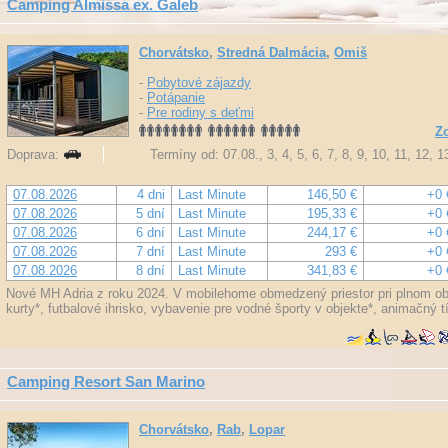
Camping Almissa ex. Galeb
Chorvátsko
,
Stredná Dalmácia
,
Omiš
-
Pobytové zájazdy
-
Potápanie
-
Pre rodiny s deťmi
Zo
Doprava:
Termíny od: 07.08., 3, 4, 5, 6, 7, 8, 9, 10, 11, 12, 
07.08.2026
4 dni
Last Minute
146,50 €
+0 
07.08.2026
5 dní
Last Minute
195,33 €
+0 
07.08.2026
6 dní
Last Minute
244,17 €
+0 
07.08.2026
7 dní
Last Minute
293 €
+0 
07.08.2026
8 dní
Last Minute
341,83 €
+0 
Nové MH Adria z roku 2024. V mobilehome obmedzený priestor pri plnom ob
kurty*, futbalové ihrisko, vybavenie pre vodné športy v objekte*, animačný t
Camping Resort San Marino
Chorvátsko
,
Rab
,
Lopar