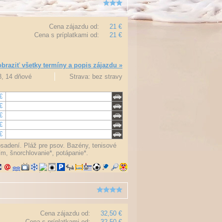
Cena zájazdu od:
21 €
Cena s príplatkami od:
21 €
braziť všetky termíny a popis zájazdu »
13, 14 dňové
Strava: bez stravy
€
€
€
€
€
sadení. Pláž pre psov. Bazény, tenisové
ím, šnorchlovanie*, potápanie*.
Cena zájazdu od:
32,50 €
Cena s príplatkami od:
32,50 €