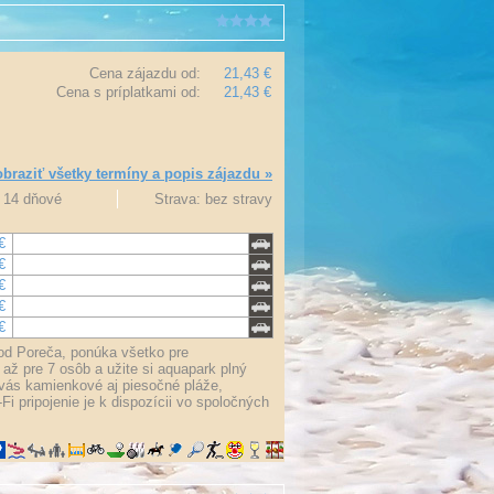
Cena zájazdu od:
21,43 €
Cena s príplatkami od:
21,43 €
braziť všetky termíny a popis zájazdu »
3, 14 dňové
Strava: bez stravy
€
€
€
€
€
od Poreča, ponúka všetko pre
ž pre 7 osôb a užite si aquapark plný
 vás kamienkové aj piesočné pláže,
Fi pripojenie je k dispozícii vo spoločných