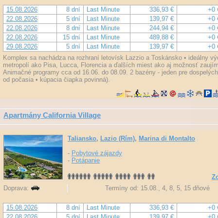
15.08.2026
8 dní
Last Minute
336,93 €
+0 
22.08.2026
5 dní
Last Minute
139,97 €
+0 
22.08.2026
8 dní
Last Minute
244,94 €
+0 
22.08.2026
15 dní
Last Minute
489,88 €
+0 
29.08.2026
5 dní
Last Minute
139,97 €
+0 
Komplex sa nachádza na rozhraní letovísk Lazzio a Toskánsko • ideálny v
metropolí ako Pisa, Lucca, Florencia a ďalších miest ako aj možnosť zauj
Animačné programy cca od 16.06. do 08.09. 2 bazény - jeden pre dospelých a
od počasia • kúpacia čiapka povinná).
Apartmány California Village
Taliansko
,
Lazio (Rím)
,
Marina di Montalto
-
Pobytové zájazdy
-
Potápanie
Zo
Doprava:
Termíny od: 15.08., 4, 8, 5, 15 dňové
15.08.2026
8 dní
Last Minute
336,93 €
+0 
22.08.2026
5 dní
Last Minute
139,97 €
+0 