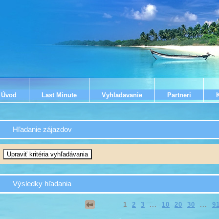
Úvod
Last Minute
Vyhladavanie
Partneri
Hľadanie zájazdov
Výsledky hľadania
1
2
3
...
10
20
30
...
9