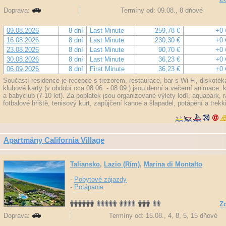
Doprava:
Termíny od: 09.08., 8 dňové
09.08.2026
8 dní
Last Minute
259,78 €
+0 
16.08.2026
8 dní
Last Minute
230,30 €
+0 
23.08.2026
8 dní
Last Minute
90,70 €
+0 
30.08.2026
8 dní
Last Minute
36,23 €
+0 
06.09.2026
8 dní
First Minute
36,23 €
+0 
Součástí residence je recepce s trezorem, restaurace, bar s Wi-Fi, diskotéka
klubové karty (v období cca 08.06. - 08.09.) jsou denní a večerní animace, ko
a babyclub (7-10 let). Za poplatek jsou organizované výlety lodí, aquapark, r
fotbalové hřiště, tenisový kurt, zapůjčení kanoe a šlapadel, potápění a trekk
Apartmány California Village
Taliansko
,
Lazio (Rím)
,
Marina di Montalto
-
Pobytové zájazdy
-
Potápanie
Zo
Doprava:
Termíny od: 15.08., 4, 8, 5, 15 dňové