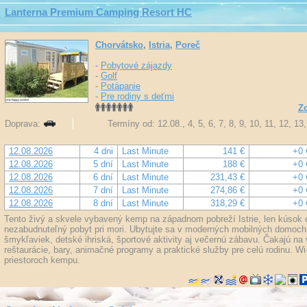
Lanterna Premium Camping Resort HC
Chorvátsko
,
Istria
,
Poreč
-
Pobytové zájazdy
-
Golf
-
Potápanie
-
Pre rodiny s deťmi
Zo
Doprava:
Termíny od: 12.08., 4, 5, 6, 7, 8, 9, 10, 11, 12, 1
12.08.2026
4 dni
Last Minute
141 €
+0 
12.08.2026
5 dní
Last Minute
188 €
+0 
12.08.2026
6 dní
Last Minute
231,43 €
+0 
12.08.2026
7 dní
Last Minute
274,86 €
+0 
12.08.2026
8 dní
Last Minute
318,29 €
+0 
Tento živý a skvele vybavený kemp na západnom pobreží Istrie, len kúsok 
nezabudnuteľný pobyt pri mori. Ubytujte sa v moderných mobilných domoch a
šmykľaviek, detské ihriská, športové aktivity aj večernú zábavu. Čakajú na
reštaurácie, bary, animačné programy a praktické služby pre celú rodinu. Wi-
priestoroch kempu.