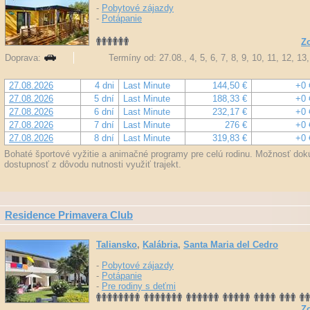
-
Pobytové zájazdy
-
Potápanie
Zo
Doprava:
Termíny od: 27.08., 4, 5, 6, 7, 8, 9, 10, 11, 12, 1
27.08.2026
4 dni
Last Minute
144,50 €
+0 
27.08.2026
5 dní
Last Minute
188,33 €
+0 
27.08.2026
6 dní
Last Minute
232,17 €
+0 
27.08.2026
7 dní
Last Minute
276 €
+0 
27.08.2026
8 dní
Last Minute
319,83 €
+0 
Bohaté športové vyžitie a animačné programy pre celú rodinu. Možnosť dokú
dostupnosť z dôvodu nutnosti využiť trajekt.
Residence Primavera Club
Taliansko
,
Kalábria
,
Santa Maria del Cedro
-
Pobytové zájazdy
-
Potápanie
-
Pre rodiny s deťmi
Zo