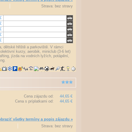
Strava: bez stravy
€
€
€
€
€
, dětské hřiště a parkoviště. V rámci
lektivní kurzy, aerobik, miniclub (3-6 let)
afting, jízda na vodních lyžích, potápění,
ing.
Cena zájazdu od:
44,65 €
Cena s príplatkami od:
44,65 €
braziť všetky termíny a popis zájazdu »
Strava: bez stravy