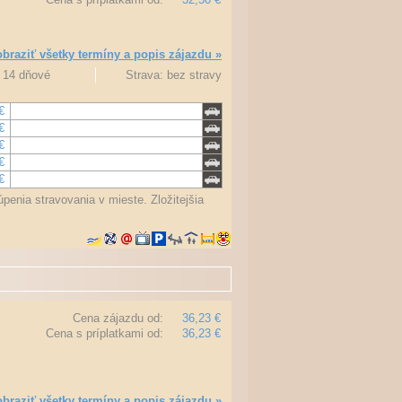
braziť všetky termíny a popis zájazdu »
3, 14 dňové
Strava: bez stravy
€
€
€
€
€
penia stravovania v mieste. Zložitejšia
Cena zájazdu od:
36,23 €
Cena s príplatkami od:
36,23 €
braziť všetky termíny a popis zájazdu »