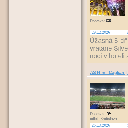
Doprava:
29.12.2026
Úžasná 5-dňo
vrátane Silv
noci v hoteli
AS Rím - Cagliari |
Doprava:
odlet: Bratislava
26.10.2026