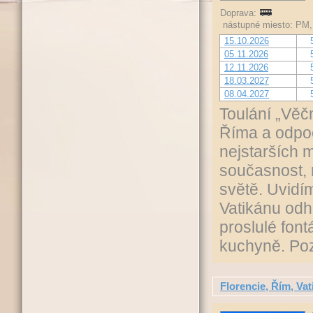
Doprava:
nástupné miesto: PM,
15.10.2026
05.11.2026
12.11.2026
18.03.2027
08.04.2027
Toulání „Věč
Říma a odpoč
nejstarších 
současnost, 
světě. Uvidí
Vatikánu odh
proslulé font
kuchyně. Poz
Florencie, Řím, Vat