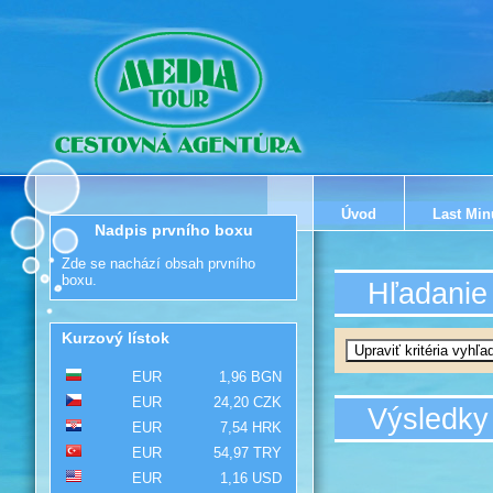
Úvod
Last Min
Nadpis prvního boxu
Zde se nachází obsah prvního
boxu.
Hľadanie
Kurzový lístok
EUR
1,96 BGN
EUR
24,20 CZK
Výsledky
EUR
7,54 HRK
EUR
54,97 TRY
EUR
1,16 USD