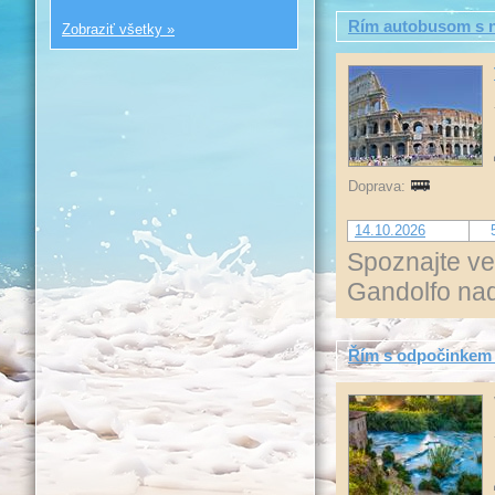
Rím autobusom s n
Zobraziť všetky »
Doprava:
14.10.2026
Spoznajte ve
Gandolfo nad
Řím s odpočinkem v