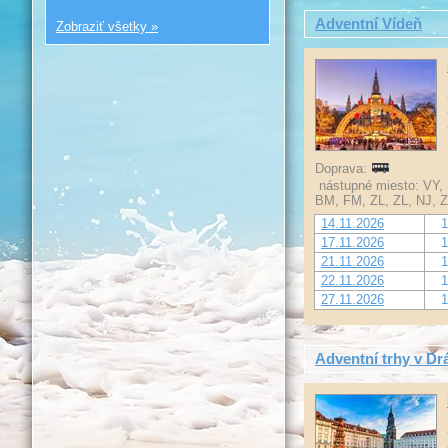
Adventní Vídeň
Zobraziť všetky »
Doprava:
nástupné miesto: VY, 
BM, FM, ZL, ZL, NJ, Z
14.11.2026
1
17.11.2026
1
21.11.2026
1
22.11.2026
1
27.11.2026
1
Adventní trhy v D