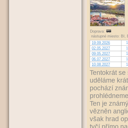
Doprava:
nástupné miesto: BI,
19.09.2026
1
02.05.2027
1
09.05.2027
1
06.07.2027
1
10.08.2027
1
Tentokrát se
uděláme krá
pochází znám
prohlédneme
Ten je známý 
vězněn anglic
však hrad op
tyčí přímo n