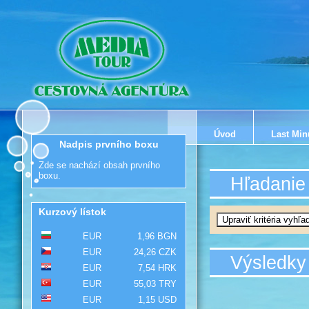
Úvod
Last Min
Nadpis prvního boxu
Zde se nachází obsah prvního
boxu.
Hľadanie
Kurzový lístok
EUR
1,96 BGN
EUR
24,26 CZK
Výsledky
EUR
7,54 HRK
EUR
55,03 TRY
EUR
1,15 USD