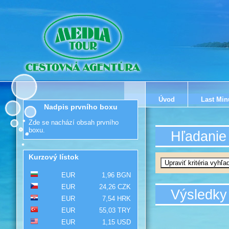
Úvod
Last Min
Nadpis prvního boxu
Zde se nachází obsah prvního
boxu.
Hľadanie
Kurzový lístok
EUR
1,96 BGN
EUR
24,26 CZK
Výsledky
EUR
7,54 HRK
EUR
55,03 TRY
EUR
1,15 USD