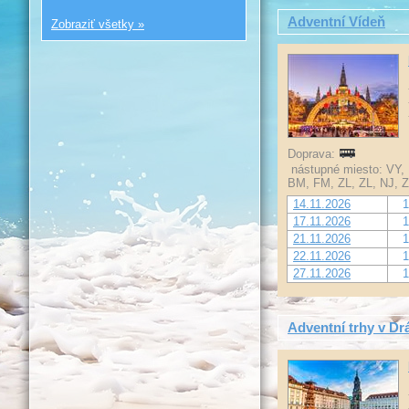
Adventní Vídeň
Zobraziť všetky »
Doprava:
nástupné miesto: VY, 
BM, FM, ZL, ZL, NJ, Z
14.11.2026
1
17.11.2026
1
21.11.2026
1
22.11.2026
1
27.11.2026
1
Adventní trhy v D