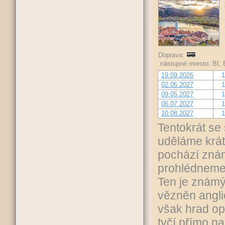
Doprava:
nástupné miesto: BI,
19.09.2026
1
02.05.2027
1
09.05.2027
1
06.07.2027
1
10.08.2027
1
Tentokrát se
uděláme krá
pochází znám
prohlédneme
Ten je známý 
vězněn anglic
však hrad op
tyčí přímo n