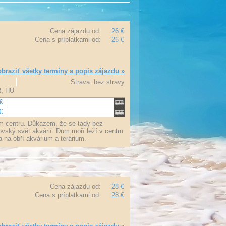
Cena zájazdu od:
26 €
Cena s príplatkami od:
26 €
braziť všetky termíny a popis zájazdu »
Strava: bez stravy
R, HU
€
€
ém centru. Důkazem, že se tady bez
ovský svět akvárií. Dům moří leží v centru
a na obří akvárium a terárium.
Cena zájazdu od:
28 €
Cena s príplatkami od:
28 €