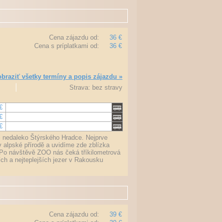
Cena zájazdu od:
36 €
Cena s príplatkami od:
36 €
braziť všetky termíny a popis zájazdu »
Strava: bez stravy
€
€
€
i nedaleko Štýrského Hradce. Nejprve
 alpské přírodě a uvidíme zde zblízka
. Po návštěvě ZOO nás čeká tříkilometrová
ch a nejteplejších jezer v Rakousku
Cena zájazdu od:
39 €