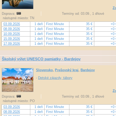
Zo
Doprava:
Termíny od: 03.09., 1 dňové
nástupné miesto: TN
03.09.2026
1 deň
First Minute
35 €
+0 
08.09.2026
1 deň
First Minute
35 €
+0 
10.09.2026
1 deň
First Minute
35 €
+0 
15.09.2026
1 deň
First Minute
35 €
+0 
17.09.2026
1 deň
First Minute
35 €
+0 
Školský výlet UNESCO pamiatky - Bardejov
Slovensko
,
Prešovský kraj
,
Bardejov
-
Detské zájazdy, tábory
Zo
Doprava:
Termíny od: 03.09., 1 dňové
nástupné miesto: PO
03.09.2026
1 deň
First Minute
35 €
+0 
08.09.2026
1 deň
First Minute
35 €
+0 