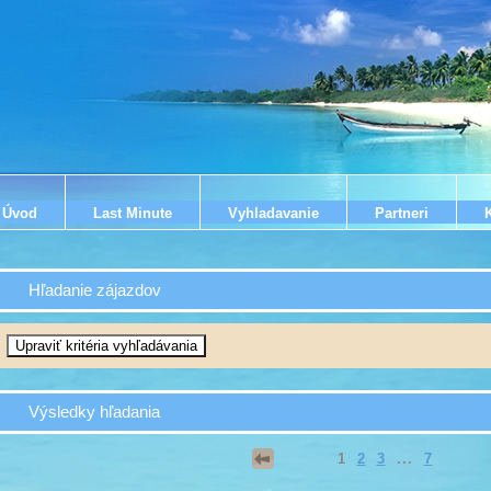
Úvod
Last Minute
Vyhladavanie
Partneri
Hľadanie zájazdov
Výsledky hľadania
1
2
3
...
7