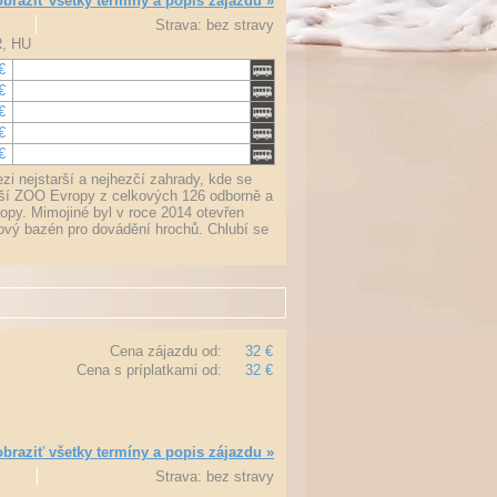
braziť všetky termíny a popis zájazdu »
Strava: bez stravy
R, HU
€
€
€
€
€
 nejstarší a nejhezčí zahrady, kde se
epší ZOO Evropy z celkových 126 odborně a
py. Mimojiné byl v roce 2014 otevřen
nový bazén pro dovádění hrochů. Chlubí se
Cena zájazdu od:
32 €
Cena s príplatkami od:
32 €
braziť všetky termíny a popis zájazdu »
Strava: bez stravy