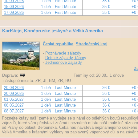
10.09.2026
1 deň
First Minute
35 €
+0 
15.09.2026
1 deň
First Minute
35 €
+0 
17.09.2026
1 deň
First Minute
35 €
+0 
Karlštejn, Koněpruské jeskyně a Velká Amerika
Česká republika
,
Stredočeský kraj
-
Poznávacie zájazdy
-
Detské zájazdy, tábory
-
Jednodňové zájazdy
Zo
Doprava:
Termíny od: 20.08., 1 dňové
nástupné miesto: ZR, JI, BM, ZR, HU
20.08.2026
1 deň
Last Minute
36 €
+0 
20.09.2026
1 deň
Last Minute
36 €
+0 
01.05.2027
1 deň
Last Minute
36 €
+0 
08.05.2027
1 deň
Last Minute
36 €
+0 
08.07.2027
1 deň
Last Minute
36 €
+0 
Poznejte krásy naší země a vydejte se s námi do odlehlých koutů republiky! 
zájezdů, které vám představí známá i neznámá místa naší malé leč různoro
od Prahy do oblasti Berounska. Čeká nás návštěva nejznámějšího českého 
Velká Amerika s krásnými výhledy na zaplavený vápencový důl a na závěr 