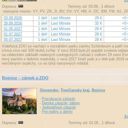
Zo
Doprava:
Termíny od: 03.09., 1 dňové
nástupné miesto: VY, PV, ZR, JI, BV, OV, VY, HM, A, OC, BM, FM, NJ, Z
03.09.2026
1 deň
Last Minute
29 €
+0 
28.09.2026
1 deň
Last Minute
32 €
+0 
01.05.2027
1 deň
Last Minute
28 €
+0 
01.07.2027
1 deň
Last Minute
28 €
+0 
05.07.2027
1 deň
Last Minute
28 €
+0 
Vídeňská ZOO se nachází v rozsáhlém parku zámku Schönbrunn a patří mezi
chová více než 500 druhů zvířat. V roce 2018 byla již popáté zvolena nejl
na vědeckém základě vedených zoologických zahrad z celkem 29 zemí Evro
nový pavilon s ledními medvědy, v roce 2017 žirafí park a v létě pak 2018 
nesčetnými úspěchy, co se týká narozených mláďat.
Bojnice – zámek a ZOO
Slovensko
,
Trenčiansky kraj
,
Bojnice
-
Poznávacie zájazdy
-
Detské zájazdy, tábory
-
Jednodňové zájazdy
-
Pre rodiny s deťmi
Zo
Doprava:
Termíny od: 01.05., 1 dňové