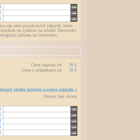
€
€
€
ro vás sérii poznávacích zájezdů, které
Tentokrát se vydáme na střední Slovensko
oologická zahrada na Slovensku.
Cena zájazdu od:
35 €
Cena s príplatkami od:
35 €
braziť všetky termíny a popis zájazdu »
Strava: bez stravy
€
€
€
€
€