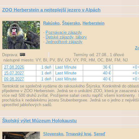
ZOO Herberstein a nejteplejší jezero v Alpách
Rakúsko
,
Štajersko
,
Herberstein
-
Poznávacie zájazdy
-
Detské zájazdy, tábory
-
Jednodňové zájazdy
Zo
Doprava:
Termíny od: 27.08., 1 dňové
nástupné miesto: VY, BI, PV, BV, OV, VY, PR, HM, OC, BM, FM, NJ
27.08.2026
1 deň
Last Minute
36 €
+0 
15.07.2027
1 deň
Last Minute
40 €
+0 
09.08.2027
1 deň
Last Minute
40 €
+0 
Tentokrát se společně vydáme do rakouského Štýrska. Konkrétně do oblast
přijedeme v ZOO Herberstein. Jedná se o unikátní ZOO, která je zasazená v
více než 500 druhů zvířat. Prožijeme safari cestu napříč všemi kontinenty
procházka k nedalekému jezeru Stubenbergsee. Jedná se o jedno z největší
uprostřed jabloňových sadů.
Školský výlet Múzeum Holokaustu
Slovensko
,
Trnavský kraj
,
Sereď