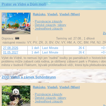
Prater ve Vídni a Dům moří
Rakúsko
,
Viedeň
,
Viedeň (Wien)
-
Poznávacie zájazdy
-
Detské zájazdy, tábory
-
Jednodňové zájazdy
Zo
Doprava:
Termíny od: 27.08., 1 dňové
nástupné miesto: VY, PV, ZR, JI, BV, OV, VY, HM, A, OC, BM, FM, NJ, Z
27.08.2026
1 deň
Last Minute
26 €
+0 
01.05.2027
1 deň
Last Minute
26 €
+0 
Výlet do Vídně, to nemusí být jen “nudné” toulky po památkách v historick
problému může zabavit celá rodina, je oblíbený zábavní park v Prateru i obr
města v budově Flakturm, bývalé protiletadlové věži, která byla přebudován
ZOO Vídeň a zámek Schönbrunn
Rakúsko
,
Viedeň
,
Viedeň (Wien)
-
Poznávacie zájazdy
-
Detské zájazdy, tábory
-
Jednodňové zájazdy