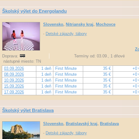
Školský výlet do Energolandu
Slovensko
,
Nitriansky kraj
,
Mochovce
-
Detské zájazdy, tábory
Zo
Doprava:
Termíny od: 03.09., 1 dňové
nástupné miesto: TN
03.09.2026
1 deň
First Minute
35 €
+0 
08.09.2026
1 deň
First Minute
35 €
+0 
10.09.2026
1 deň
First Minute
35 €
+0 
15.09.2026
1 deň
First Minute
35 €
+0 
17.09.2026
1 deň
First Minute
35 €
+0 
Školský výlet Bratislava
Slovensko
,
Bratislavský kraj
,
Bratislava
-
Detské zájazdy, tábory