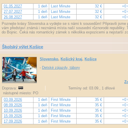
01.05.2027
1 deň
Last Minute
32 €
+0 
27.07.2027
1 deň
Last Minute
32 €
+0 
26.08.2027
1 deň
Last Minute
32 €
+0 
Poznejte krásy Slovenska a vydejte se s námi k sousedům! Připravili jsme p
vám představí známá i neznámá místa naší sousední různorodé republiky. 
do Bojnic. Čeká nás romantický zámek s několika expozicemi a nejstarší z
Školský výlet Košice
Slovensko
,
Košický kraj
,
Košice
-
Detské zájazdy, tábory
Zo
Doprava:
Termíny od: 03.09., 1 dňové
nástupné miesto: PO
03.09.2026
1 deň
First Minute
35 €
+0 
08.09.2026
1 deň
First Minute
35 €
+0 
10.09.2026
1 deň
First Minute
35 €
+0 
15.09.2026
1 deň
First Minute
35 €
+0 
17.09.2026
1 deň
First Minute
35 €
+0 