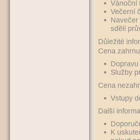
Vánoční t
Večerní 
Navečer 
sdělí pr
Důležité inf
Cena zahrnu
Dopravu 
Služby p
Cena nezahr
Vstupy do
Další inform
Doporuče
K uskuteč