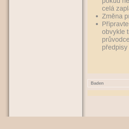
pokud ne
celá zap
Změna p
Připravt
obvykle 
průvodce
předpisy 
Baden