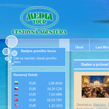
Úvod
Last Min
Nadpis prvního boxu
Zde se nachází obsah prvního
boxu.
Baden a průvod 
Kurzový lístok
EUR
1,96 BGN
EUR
24,26 CZK
EUR
7,54 HRK
EUR
55,03 TRY
Destinácia:
Rakúsko
,
EUR
1,15 USD
Kód zájazdu: 1397430