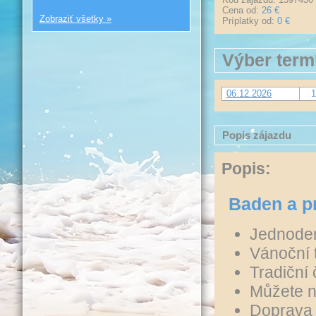
Cena od:
26 €
Zobraziť všetky »
Príplatky od:
0 €
Výber term
06.12.2026
1
Popis zájazdu
Popis:
Baden a p
Jednoden
Vánoční 
Tradiční
Můžete na
Doprava