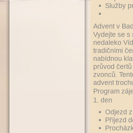
Služby p
Advent v Bad
Vydejte se s
nedaleko Víd
tradičními č
nabídnou kla
průvod čertů
zvonců. Tento
advent troch
Program záj
1. den
Odjezd z
Příjezd 
Procházk