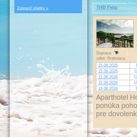
THB Felip
Zobraziť všetky »
Doprava:
odlet: Bratislava
15.08.2026
15.08.2026
1
15.08.2026
1
15.08.2026
1
18.08.2026
Aparthotel Ho
ponúka pohod
pre dovolenk