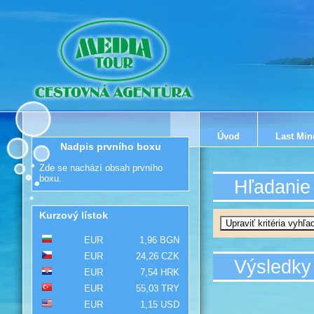
Úvod
Last Min
Nadpis prvního boxu
Zde se nachází obsah prvního
boxu.
Hľadanie
Kurzový lístok
EUR
1,96 BGN
EUR
24,26 CZK
Výsledky
EUR
7,54 HRK
EUR
55,03 TRY
EUR
1,15 USD