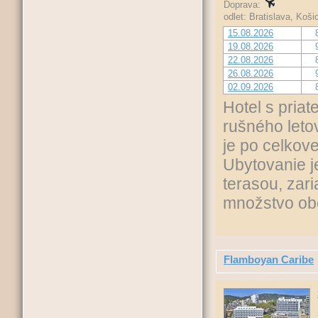
Doprava:
odlet: Bratislava, Koš
15.08.2026
19.08.2026
22.08.2026
26.08.2026
02.09.2026
Hotel s priat
rušného leto
je po celkove
Ubytovanie j
terasou, zar
množstvo obc
Flamboyan Caribe