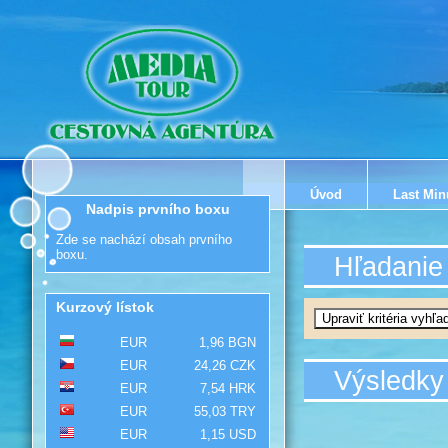
Úvod
Last Min
Nadpis prvního boxu
Zde se nachází obsah prvního
boxu.
Hľadanie
Kurzový lístok
EUR
1,96 BGN
EUR
24,26 CZK
Výsledky
EUR
7,54 HRK
EUR
55,03 TRY
EUR
1,15 USD