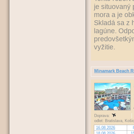
je situovaný
mora a je ob
Skladá sa z 
lagúne. Odpo
predovšetkým
vyžitie.
Minamark Beach R
Doprava:
odlet: Bratislava, Koš
16.08.2026
18.08.2026
1