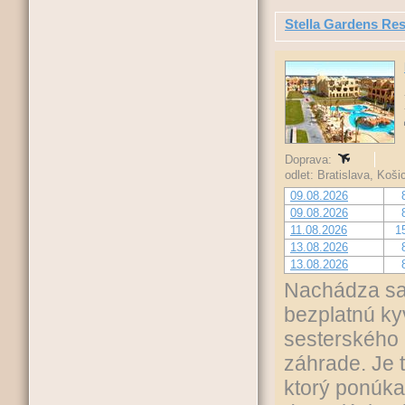
Stella Gardens Re
Doprava:
odlet: Bratislava, Koš
09.08.2026
09.08.2026
11.08.2026
1
13.08.2026
13.08.2026
Nachádza sa 
bezplatnú ky
sesterského 
záhrade. Je 
ktorý ponúka