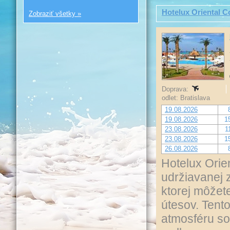
Hotelux Oriental C
Zobraziť všetky »
Doprava:
odlet: Bratislava
19.08.2026
19.08.2026
1
23.08.2026
1
23.08.2026
1
26.08.2026
Hotelux Orie
udržiavanej 
ktorej môžet
útesov. Tent
atmosféru so