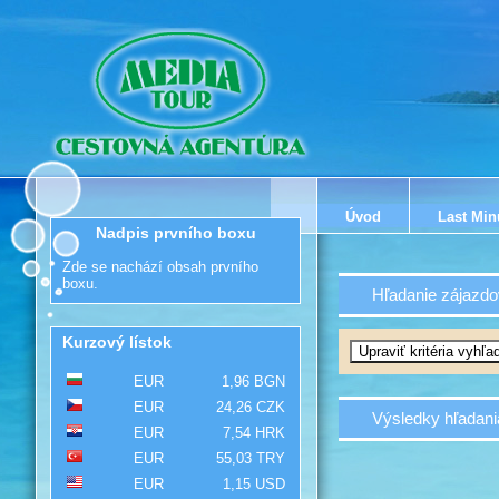
Úvod
Last Min
Nadpis prvního boxu
Zde se nachází obsah prvního
boxu.
Hľadanie zájazdo
Kurzový lístok
EUR
1,96 BGN
EUR
24,26 CZK
Výsledky hľadani
EUR
7,54 HRK
EUR
55,03 TRY
EUR
1,15 USD