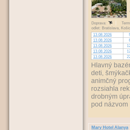
Doprava:
Termí
odlet: Bratislava, Koš
13.08.2026
13.08.2026
13.08.2026
1
13.08.2026
1
13.08.2026
2
Hlavný bazén
deti, šmýkač
animčný prog
rozsiahla re
drobným úpra
pod názvom S
Mary Hotel Alanya