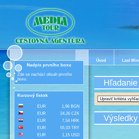
Úvod
Last Min
Nadpis prvního boxu
Zde se nachází obsah prvního
boxu.
Hľadanie
Kurzový lístok
EUR
1,96 BGN
EUR
24,26 CZK
Výsledky
EUR
7,54 HRK
EUR
55,03 TRY
EUR
1,15 USD