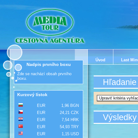
Úvod
Last Min
Nadpis prvního boxu
Zde se nachází obsah prvního
boxu.
Hľadanie
Kurzový lístok
EUR
1,96 BGN
EUR
24,21 CZK
Výsledky
EUR
7,54 HRK
EUR
54,93 TRY
EUR
1,15 USD