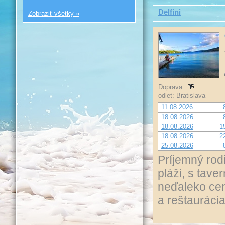
Delfini
Zobraziť všetky »
Doprava:
odlet: Bratislava
11.08.2026
18.08.2026
18.08.2026
1
18.08.2026
2
25.08.2026
Príjemný rod
pláži, s tav
neďaleko cen
a reštaurácia