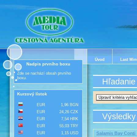
Úvod
Last Min
Nadpis prvního boxu
Zde se nachází obsah prvního
boxu.
Hľadanie
Kurzový lístok
EUR
1,96 BGN
EUR
24,26 CZK
Výsledky
EUR
7,54 HRK
EUR
55,03 TRY
EUR
1,15 USD
Salamis Bay Conti