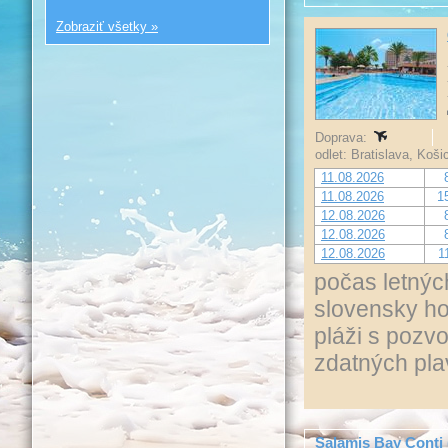
Zobraziť všetky »
Doprava:
odlet: Bratislava, Koš
11.08.2026
11.08.2026
1
12.08.2026
12.08.2026
12.08.2026
1
počas letnýc
slovensky ho
pláži s pozv
zdatných pla
Salamis Bay Conti