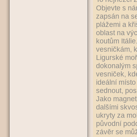
Objevte s nám
zapsán na s
plážemi a kři
oblast na vý
koutům Itáli
vesničkám, k
Ligurské moř
dokonalým sp
vesniček, kde
ideální místo
sednout, pos
Jako magnet 
dalšími skv
ukryty za mo
původní podo
závěr se můž