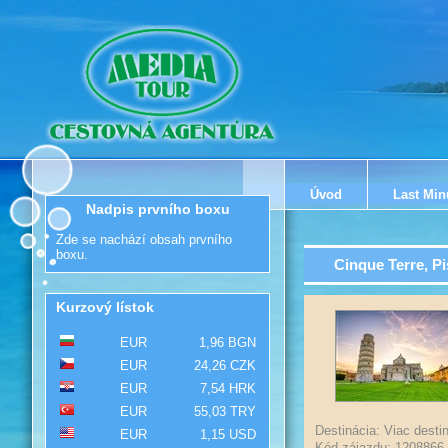
Úvod
Last Min
Nadpis prvního boxu
Zde se nachází obsah prvního
boxu.
Cinque Terre, Pi
Kurzový lístok
EUR
1,96 BGN
EUR
24,26 CZK
EUR
7,54 HRK
EUR
55,03 TRY
Destinácia: Viac destin
EUR
1,15 USD
Kód zájazdu: 1208866