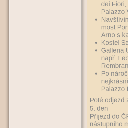
dei Fiori
Palazzo 
Navštíví
most Pon
Arno s k
Kostel S
Galleria 
např. Le
Rembrandt
Po nároč
nejkrásně
Palazzo P
Poté odjezd 
5. den
Příjezd do Č
nástupního m