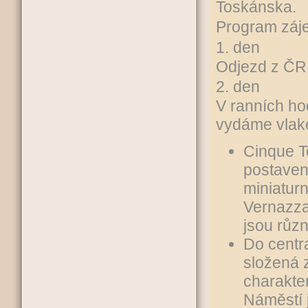
Toskánska.
Program záj
1. den
Odjezd z ČR 
2. den
V ranních ho
vydáme vlake
Cinque T
postaven
miniatur
Vernazza
jsou růz
Do centr
složená 
charakte
Náměstí 