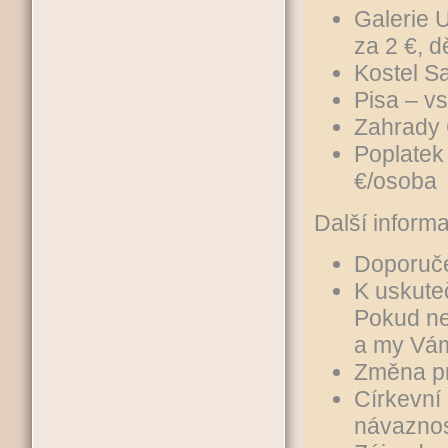
Galerie U
za 2 €, d
Kostel S
Pisa – v
Zahrady G
Poplatek
€/osoba
Další inform
Doporuče
K uskuteč
Pokud ne
a my Vám
Změna p
Církevní
návaznost