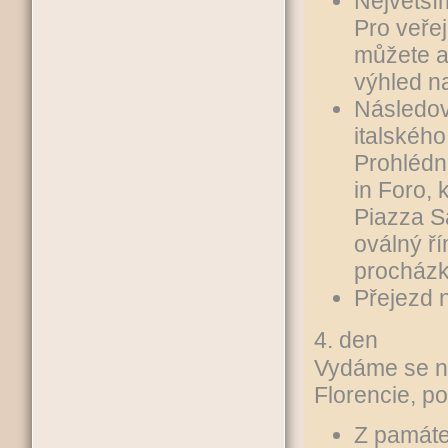
Největší
Pro veře
můžete a
výhled n
Následov
italskéh
Prohlédn
in Foro, 
Piazza S
oválný ř
procházk
Přejezd 
4. den
Vydáme se na
Florencie, po
Z památe