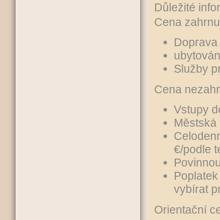
Důležité inf
Cena zahrnu
Doprava 
ubytování
Služby p
Cena nezahr
Vstupy d
Městská
Celodenn
€/podle 
Povinnou 
Poplatek
vybírat 
Orientační c