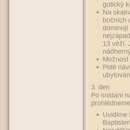
gotický k
Na skaln
bočních 
dominují 
nejzápad
13 věží. 
nádherný
Možnost 
Poté náv
ubytován
3. den
Po snídani n
prohlédneme
Uvidíme 
Baptiste