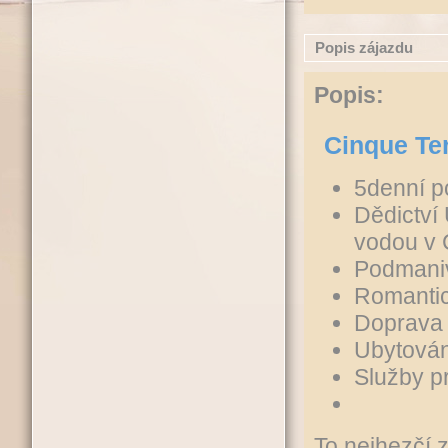
Popis zájazdu
Popis:
Cinque Ter
5denní po
Dědictví
vodou v 
Podmani
Romantic
Doprava
Ubytován
Služby p
To nejhezčí 