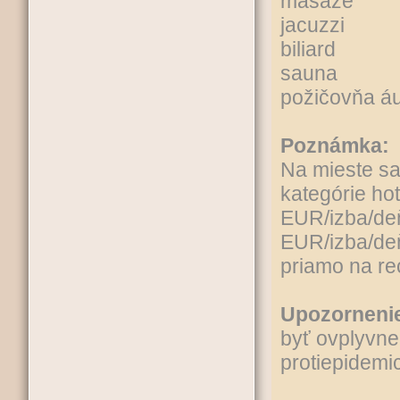
masáže
jacuzzi
biliard
sauna
požičovňa áu
Poznámka:
Na mieste sa 
kategórie hot
EUR/izba/deň
EUR/izba/deň/
priamo na rec
Upozorneni
byť ovplyvne
protiepidemic