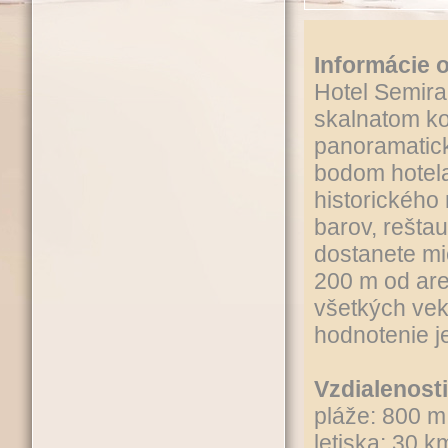
Informácie o
Hotel Semira
skalnatom k
panoramatick
bodom hotela
historického
barov, rešta
dostanete mi
200 m od ar
všetkých veko
hodnotenie j
Vzdialenosti
pláže: 800 m
letiska: 30 k