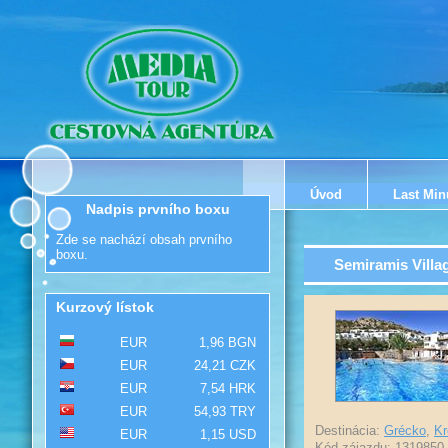
Úvod
Last Min
Nadpis prvního boxu
Zde se nachází obsah prvního
boxu.
Semiramis Villa
Kurzový lístok
EUR
1,96 BGN
EUR
24,21 CZK
EUR
7,54 HRK
EUR
54,93 TRY
Destinácia:
Grécko
,
Kr
EUR
1,15 USD
Kód zájazdu: 1319850