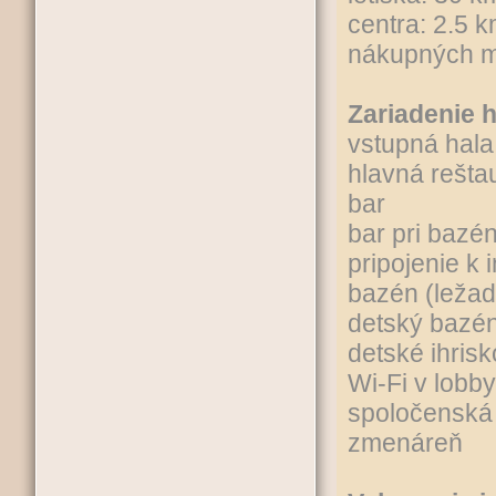
centra: 2.5 
nákupných m
Zariadenie h
vstupná hala
hlavná rešta
bar
bar pri bazé
pripojenie k 
bazén (ležad
detský bazé
detské ihrisk
Wi-Fi v lobb
spoločenská
zmenáreň