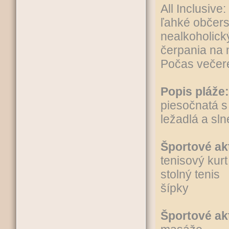
All Inclusive
ľahké občer
nealkoholick
čerpania na 
Počas večere
Popis pláže:
piesočnatá 
ležadlá a sl
Športové ak
tenisový kurt
stolný tenis
šípky
Športové akt