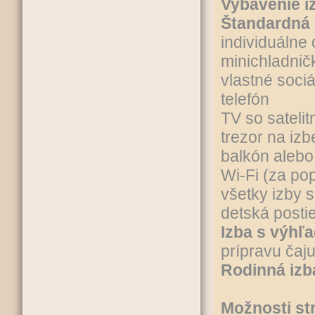
Vybavenie i
Štandardná 
individuálne
minichladnič
vlastné soci
telefón
TV so sateli
trezor na izb
balkón alebo
Wi-Fi (za pop
všetky izby 
detská posti
Izba s výhľ
prípravu čaju
Rodinná izb
Možnosti st