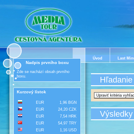
Úvod
Last Min
Nadpis prvního boxu
Zde se nachází obsah prvního
boxu.
Hľadanie
Kurzový lístok
EUR
1,96 BGN
EUR
24,20 CZK
Výsledky
EUR
7,54 HRK
EUR
54,97 TRY
EUR
1,16 USD