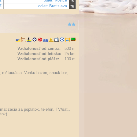
€
odlet: Košice
€
odlet: Bratislava
Vzdialenosť od centra:
500 m
Vzdialenosť od letiska:
25 km
Vzdialenosť od pláže:
100 m
ar, reštaurácia. Vonku bazén, snack bar,
matizácia za poplatok, telefón, TV/sat.,
atok)