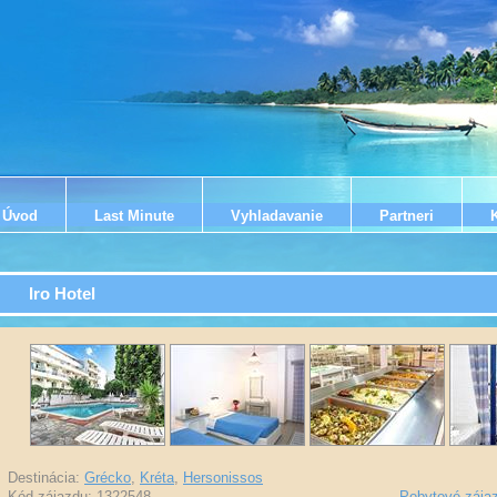
Úvod
Last Minute
Vyhladavanie
Partneri
Iro Hotel
Destinácia:
Grécko
,
Kréta
,
Hersonissos
Kód zájazdu: 1322548
-
Pobytové zája