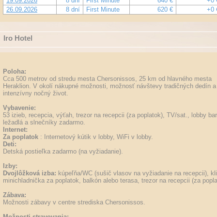
19.09.2026
8 dní
First Minute
640 €
+0 
26.09.2026
8 dní
First Minute
620 €
+0 
Iro Hotel
Poloha:
Cca 500 metrov od stredu mesta Chersonissos, 25 km od hlavného mesta
Heraklion. V okolí nákupné možnosti, možnosť návštevy tradičných dedín a
intenzívny nočný život.
Vybavenie:
53 izieb, recepcia, výťah, trezor na recepcii (za poplatok), TV/sat., lobby b
ležadlá a slnečníky zadarmo.
Internet:
Za poplatok
: Internetový kútik v lobby, WiFi v lobby.
Deti:
Detská postieľka zadarmo (na vyžiadanie).
Izby:
Dvojlôžková izba:
kúpeľňa/WC (sušič vlasov na vyžiadanie na recepcii), kli
minichladnička za poplatok, balkón alebo terasa, trezor na recepcii (za popl
Zábava:
Možnosti zábavy v centre strediska Chersonissos.
Možnosti stravovania: