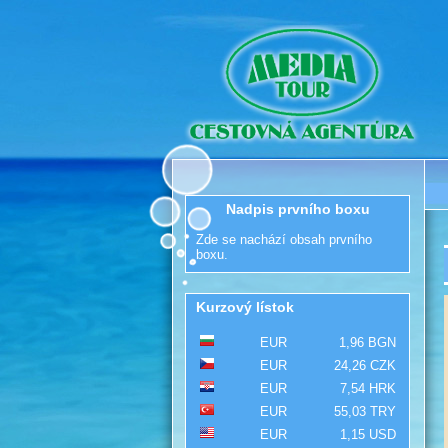
Nadpis prvního boxu
Zde se nachází obsah prvního
boxu.
Kurzový lístok
EUR
1,96 BGN
EUR
24,26 CZK
EUR
7,54 HRK
EUR
55,03 TRY
EUR
1,15 USD