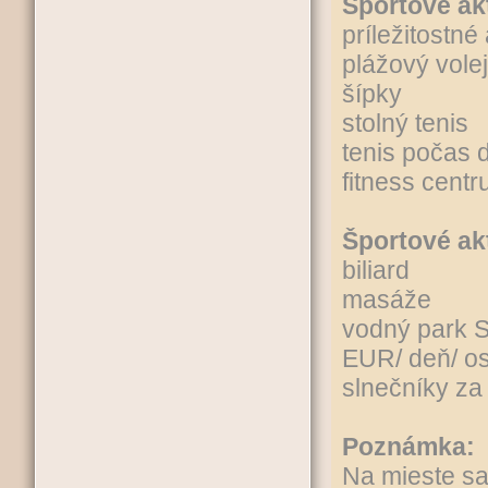
Športové ak
príležitostn
plážový vole
šípky
stolný tenis
tenis počas 
fitness cent
Športové akt
biliard
masáže
vodný park S
EUR/ deň/ os
slnečníky za
Poznámka:
Na mieste sa 