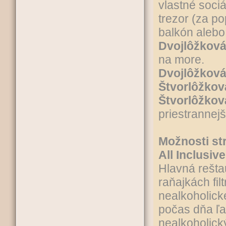
vlastné soci
trezor (za po
balkón alebo
Dvojlôžková
na more.
Dvojlôžková
Štvorlôžkov
Štvorlôžkov
priestrannej
Možnosti st
All Inclusive
Hlavná rešta
raňajkách fil
nealkoholické
počas dňa ľ
nealkoholick