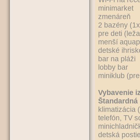
minimarket
zmenáreň
2 bazény (1x
pre deti (le
menší aquapa
detské ihrisk
bar na pláži
lobby bar
miniklub (pre
Vybavenie i
Štandardná 
klimatizácia 
telefón, TV s
minichladnič
detská posti