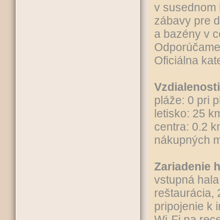
v susednom h
zábavy pre d
a bazény v 
Odporúčame 
Oficiálna kat
Vzdialenosti
pláže: 0 pri p
letisko: 25 k
centra: 0.2 
nákupných m
Zariadenie h
vstupná hala
reštaurácia, 
pripojenie k 
Wi-Fi na rec