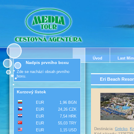
Úvod
Last Min
Nadpis prvního boxu
Zde se nachází obsah prvního
boxu.
Eri Beach Resor
Kurzový lístok
EUR
1,96 BGN
EUR
24,26 CZK
EUR
7,54 HRK
EUR
55,03 TRY
Destinácia:
Grécko
,
Kr
EUR
1,15 USD
Kód zájazdu: 1326739