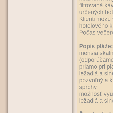
filtrovaná k
určených ho
Klienti môžu
hotelového 
Počas večere
Popis pláže:
menšia skaln
(odporúčame
priamo pri pl
ležadlá a sl
pozvoľný a k
sprchy
možnosť využ
ležadlá a sl