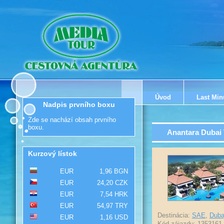
Úvod
Last Min
Nadpis prvního boxu
Zde se nachází obsah prvního
boxu.
Anantara Dubai
Kurzový lístok
EUR
1,96 BGN
EUR
24,20 CZK
EUR
7,54 HRK
EUR
54,97 TRY
Destinácia:
SAE
,
Duba
EUR
1,16 USD
Kód zájazdu: 1353161