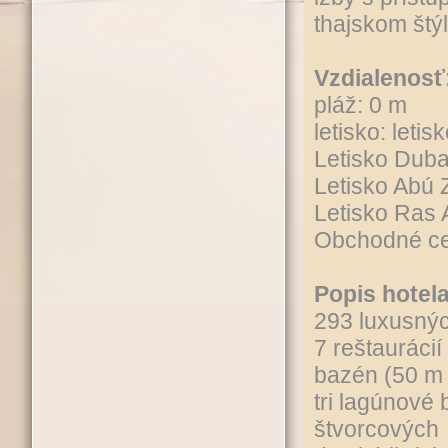
thajskom štý
Vzdialenosť
pláž: 0 m
letisko: leti
Letisko Dub
Letisko Abú 
Letisko Ras
Obchodné ce
Popis hotela
293 luxusných
7 reštaurácií
bazén (50 m 
tri lagúnové
štvorcových