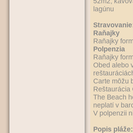
52m2, kávova
lagúnu
Stravovanie
Raňajky
Raňajky form
Polpenzia
Raňajky form
Obed alebo v
reštauráciách
Carte môžu b
Reštaurácia
The Beach h
neplatí v ba
V polpenzii 
Popis pláže: