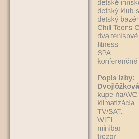
detské ihrisk
detský klub 
detský bazé
Chill Teens 
dva tenisové
fitness
SPA
konferenčné 
Popis izby:
Dvojlôžková
kúpeľňa/WC
klimatizácia
TV/SAT.
WIFI
minibar
trezor