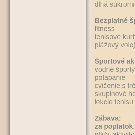
dlhá súkromn
Bezplatné šp
fitness
tenisové kurt
plážový vole
Športové akt
vodné športy
potápanie
cvičenie s t
skupinové ho
lekcie tenisu
Zábava:
za poplatok
pláži, aktivi