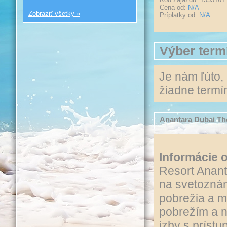
Cena od:
N/A
Zobraziť všetky »
Príplatky od:
N/A
Výber term
Je nám ľúto,
žiadne termín
Anantara Dubai Th
Informácie o
Resort Anan
na svetozná
pobrežia a 
pobrežím a 
izby s prístu