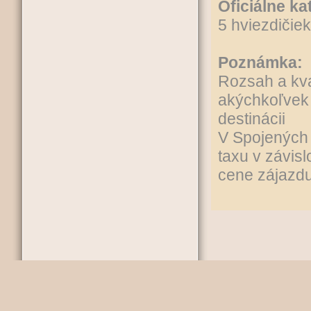
Oficiálne ka
5 hviezdičiek
Poznámka:
Rozsah a kval
akýchkoľvek 
destinácii
V Spojených 
taxu v závisl
cene zájazdu 