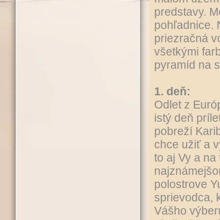
predstavy. M
pohľadnice. 
priezračná v
všetkými far
pyramíd na sv
1. deň:
Odlet z Euró
istý deň prí
pobreží Karib
chce užiť a 
to aj Vy a na
najznámejšom
polostrove Y
sprievodca, k
Vášho výberu