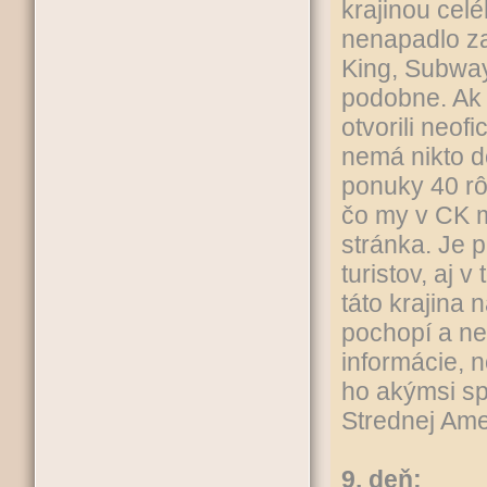
krajinou celé
nenapadlo za
King, Subway
podobne. Ak s
otvorili neof
nemá nikto d
ponuky 40 rôz
čo my v CK m
stránka. Je 
turistov, aj 
táto krajina 
pochopí a ne
informácie, 
ho akýmsi sp
Strednej Ame
9. deň: