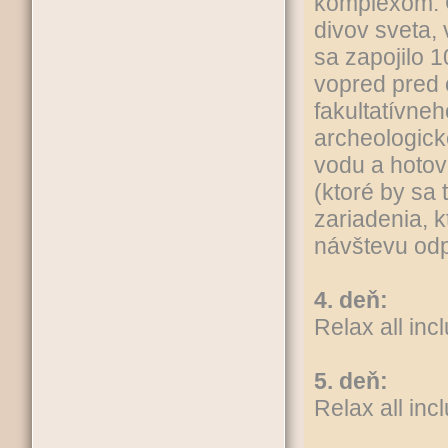
komplexom. C
divov sveta,
sa zapojilo 
vopred pred
fakultatívne
archeologick
vodu a hotov
(ktoré by sa 
zariadenia, 
návštevu od
4. deň:
Relax all incl
5. deň:
Relax all incl