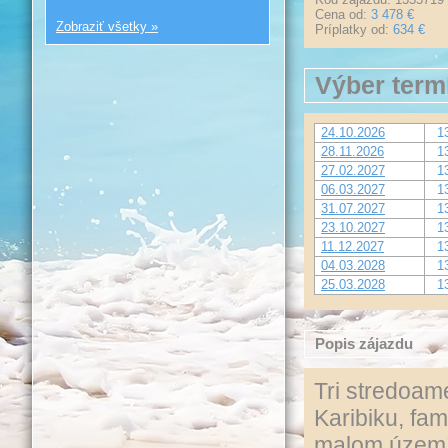
Cena od:
3 478 €
Zobraziť všetky »
Príplatky od:
634 €
Výber term
24.10.2026
1
28.11.2026
1
27.02.2027
1
06.03.2027
1
31.07.2027
1
23.10.2027
1
11.12.2027
1
04.03.2028
1
25.03.2028
1
Popis zájazdu
Tri stredoame
Karibiku, fa
malom území.