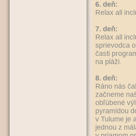
6. deň:
Relax all inc
7. deň:
Relax all in
sprievodca o
časti progra
na pláži.
8. deň:
Ráno nás ča
začneme naš
obľúbené výl
pyramídou do
v Tulume je 
jednou z mála
v priamom p