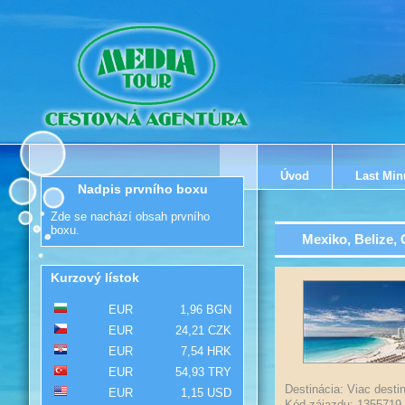
Úvod
Last Min
Nadpis prvního boxu
Zde se nachází obsah prvního
boxu.
Mexiko, Belize,
Kurzový lístok
EUR
1,96 BGN
EUR
24,21 CZK
EUR
7,54 HRK
EUR
54,93 TRY
Destinácia: Viac destin
EUR
1,15 USD
Kód zájazdu: 1355719