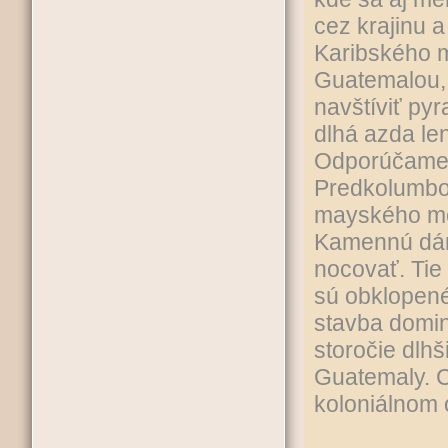
cez krajinu a
Karibského m
Guatemalou, 
navštíviť py
dlhá azda le
Odporúčame 
Predkolumbo
mayského me
Kamennú dám
nocovať. Tie 
sú obklopené
stavba domina
storočie dlh
Guatemaly. C
koloniálnom