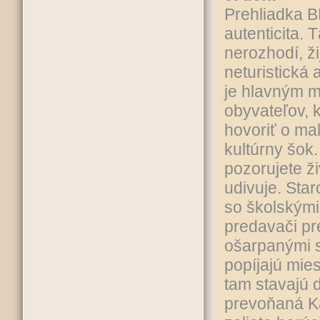
Prehliadka B
autenticita. 
nerozhodí, ž
neturistická 
je hlavným me
obyvateľov,
hovoriť o mal
kultúrny šok
pozorujete ž
udivuje. Star
so školskými
predavači pr
ošarpanými s
popíjajú mies
tam stavajú 
prevoňaná Ka