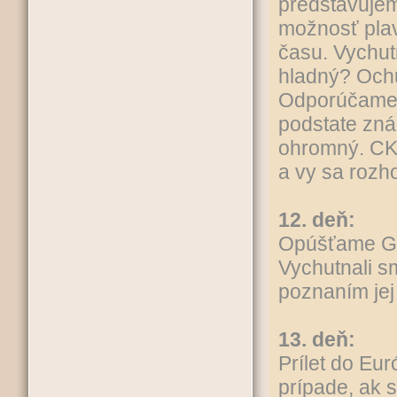
predstavujem
možnosť plav
času. Vychut
hladný? Ochut
Odporúčame a
podstate zná
ohromný. CK 
a vy sa rozh
12. deň:
Opúšťame Gua
Vychutnali s
poznaním jej 
13. deň:
Prílet do Eur
prípade, ak s