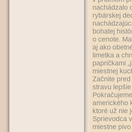
nachádzalo 
rybárskej ded
nachádzajúca
bohatej histó
o cenote. May
aj ako obetn
limetka a ch
papričkami „j
miestnej kuc
Začnite pred
stravu lepši
Pokračujeme d
amerického k
ktoré už nie 
Sprievodca vá
miestne pivo