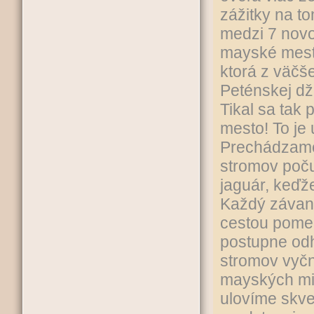
zážitky na t
medzi 7 novo
mayské mesto
ktorá z väčše
Peténskej d
Tikal sa tak
mesto! To je 
Prechádzame 
stromov poču
jaguár, keďž
Každý závan
cestou pomed
postupne odh
stromov vyčn
mayských mie
ulovíme skve