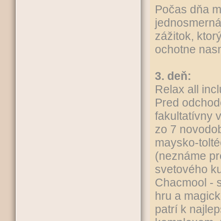
Počas dňa mô
jednosmerná 
zážitok, ktor
ochotne nas
3. deň:
Relax all incl
Pred odchodo
fakultatívny
zo 7 novodob
maysko-tolté
(neznáme pre
svetového k
Chacmool - s
hru a magic
patrí k najle