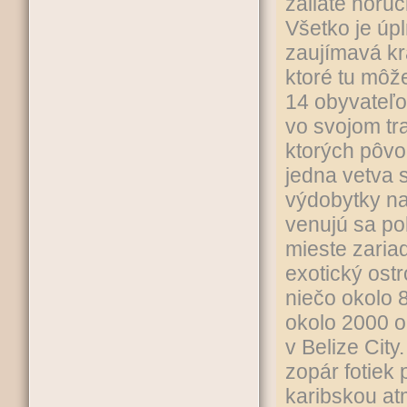
zaliate horú
Všetko je úpl
zaujímavá kra
ktoré tu môž
14 obyvateľo
vo svojom tr
ktorých pôvod
jedna vetva 
výdobytky naš
venujú sa po
mieste zaria
exotický ost
niečo okolo 
okolo 2000 o
v Belize Cit
zopár fotiek
karibskou at