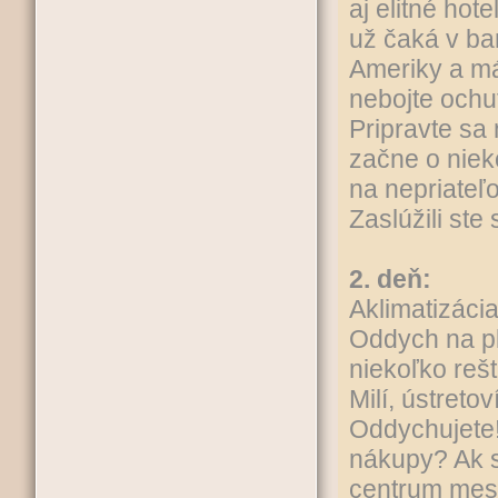
aj elitné hot
už čaká v bar
Ameriky a má 
nebojte ochu
Pripravte sa
začne o niek
na nepriateľo
Zaslúžili ste 
2. deň:
Aklimatizáci
Oddych na pl
niekoľko reš
Milí, ústreto
Oddychujete!
nákupy? Ak st
centrum mest