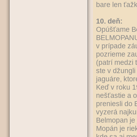
bare len ťažk
10. deň:
Opúšťame Be
BELMOPANU, 
v prípade zá
pozrieme zau
(patrí medzi 
ste v džungli
jaguáre, kto
Keď v roku 19
nešťastie a o
preniesli do 
vyzerá najku
Belmopan je 
Mopán je rie
kde sa aj me