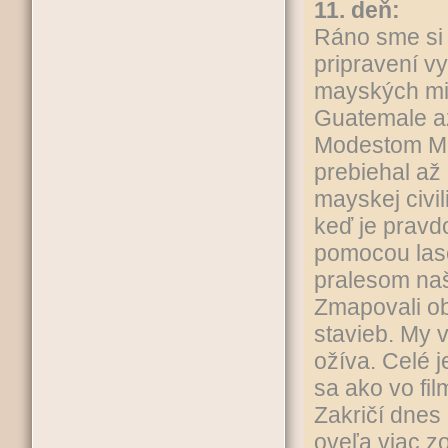
11. deň:
Ráno sme si 
pripravení v
mayských mie
Guatemale až
Modestom Mé
prebiehal až
mayskej civi
keď je pravdo
pomocou las
pralesom naš
Zmapovali ob
stavieb. My 
ožíva. Celé j
sa ako vo fi
Zakričí dnes
oveľa viac z