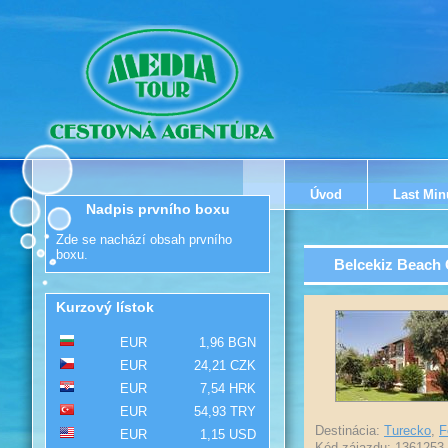
Úvod
Last Min
Nadpis prvního boxu
Zde se nachází obsah prvního
boxu.
Belcekiz Beach 
Kurzový lístok
EUR
1,96 BGN
EUR
24,21 CZK
EUR
7,54 HRK
EUR
54,93 TRY
Destinácia:
Turecko
,
F
EUR
1,15 USD
Kód zájazdu: 1361253