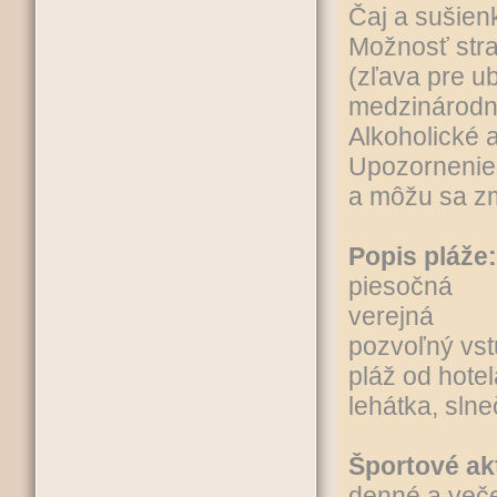
Čaj a sušien
Možnosť stra
(zľava pre u
medzinárodn
Alkoholické 
Upozornenie
a môžu sa z
Popis pláže:
piesočná
verejná
pozvoľný vs
pláž od hote
lehátka, sln
Športové ak
denné a več