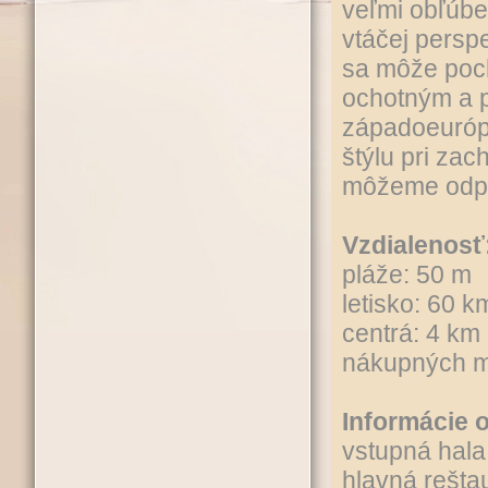
veľmi obľúbe
vtáčej persp
sa môže poch
ochotným a 
západoeuróps
štýlu pri za
môžeme odpor
Vzdialenosť
pláže: 50 m
letisko: 60 
centrá: 4 km
nákupných mo
Informácie o
vstupná hala
hlavná rešta