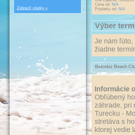
Cena od:
N/A
Zobraziť všetky »
Príplatky od:
N/A
Výber term
Je nám ľúto,
žiadne termín
Belcekiz Beach Cl
Informácie o
Obľúbený hot
záhrade, pri 
Turecku - Mo
stretáva s h
ktorej vedie 