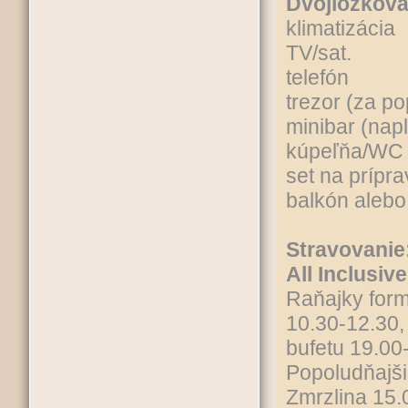
Dvojlôžková
klimatizácia
TV/sat.
telefón
trezor (za po
minibar (nap
kúpeľňa/WC (
set na prípra
balkón alebo
Stravovanie
All Inclusive
Raňajky form
10.30-12.30,
bufetu 19.00
Popoludňajši
Zmrzlina 15.