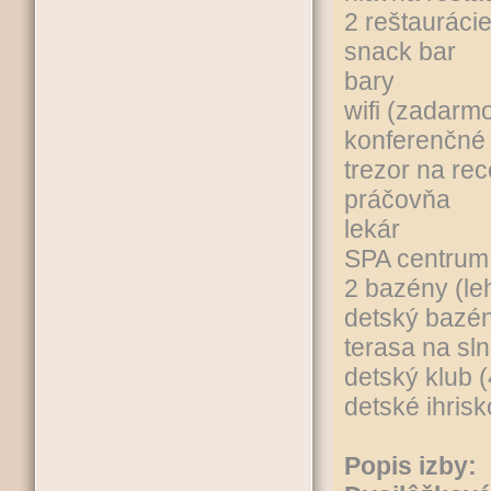
2 reštauráci
snack bar
bary
wifi (zadarm
konferenčné 
trezor na re
práčovňa
lekár
SPA centrum
2 bazény (le
detský bazé
terasa na sl
detský klub 
detské ihrisk
Popis izby: