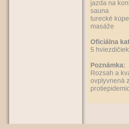
jazda na kon
sauna
turecké kúpe
masáže
Oficiálna ka
5 hviezdičiek
Poznámka:
Rozsah a kva
ovplyvnená 
protiepidemic