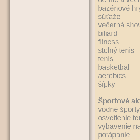
bazénové hr
súťaže
večerná sho
biliard
fitness
stolný tenis
tenis
basketbal
aerobics
šípky
Športové akt
vodné športy
osvetlenie t
vybavenie na
potápanie