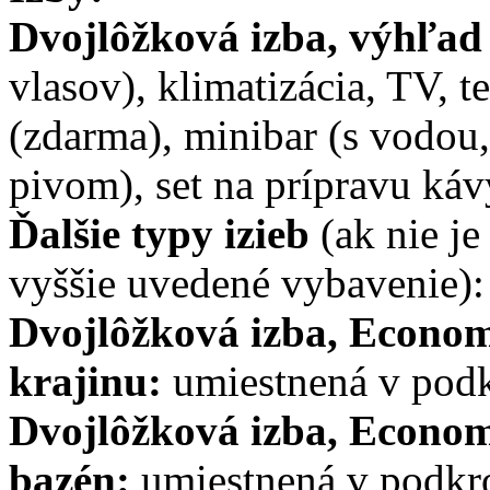
Dvojlôžková izba, výhľad
vlasov), klimatizácia, TV, t
(zdarma), minibar (s vodou
pivom), set na prípravu kávy
Ďalšie typy izieb
(ak nie j
vyššie uvedené vybavenie):
Dvojlôžková izba, Econo
krajinu:
umiestnená v pod
Dvojlôžková izba, Econo
bazén:
umiestnená v podkr