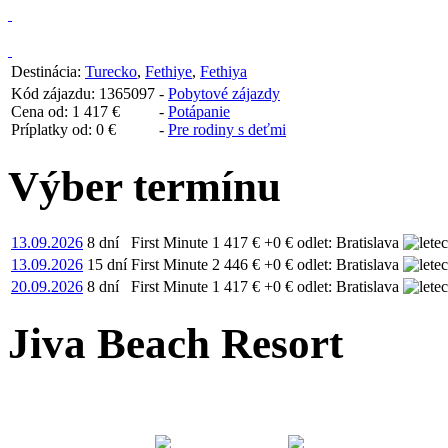
Destinácia:
Turecko
,
Fethiye
,
Fethiya
Kód zájazdu: 1365097
-
Pobytové zájazdy
Cena od:
1 417 €
-
Potápanie
Príplatky od:
0 €
-
Pre rodiny s deťmi
Výber termínu
13.09.2026
8 dní
First Minute
1 417 €
+0 €
odlet: Bratislava
13.09.2026
15 dní
First Minute
2 446 €
+0 €
odlet: Bratislava
20.09.2026
8 dní
First Minute
1 417 €
+0 €
odlet: Bratislava
Jiva Beach Resort