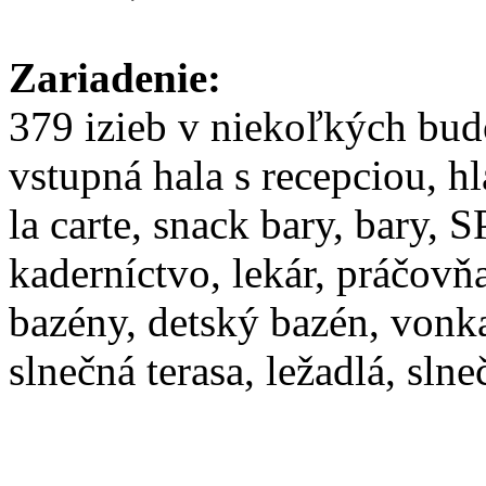
Zariadenie:
379 izieb v niekoľkých bud
vstupná hala s recepciou, hl
la carte, snack bary, bary, 
kaderníctvo, lekár, práčovňa
bazény, detský bazén, vonka
slnečná terasa, ležadlá, sln