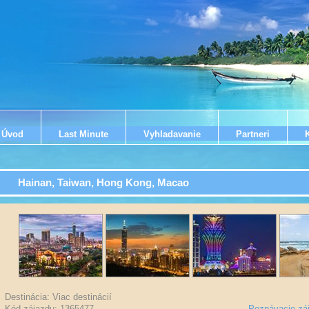
Úvod
Last Minute
Vyhladavanie
Partneri
Hainan, Taiwan, Hong Kong, Macao
Destinácia: Viac destinácií
Kód zájazdu: 1365477
-
Poznávacie zá