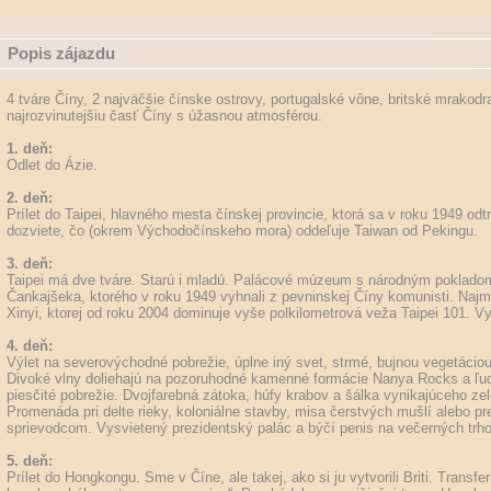
Popis zájazdu
4 tváre Číny, 2 najväčšie čínske ostrovy, portugalské vône, britské mrakodr
najrozvinutejšiu časť Číny s úžasnou atmosférou.
1. deň:
Odlet do Ázie.
2. deň:
Prílet do Taipei, hlavného mesta čínskej provincie, ktorá sa v roku 1949 odt
dozviete, čo (okrem Východočínskeho mora) oddeľuje Taiwan od Pekingu.
3. deň:
Taipei má dve tváre. Starú i mladú. Palácové múzeum s národným poklad
Čankajšeka, ktorého v roku 1949 vyhnali z pevninskej Číny komunisti. Najm
Xinyi, ktorej od roku 2004 dominuje vyše polkilometrová veža Taipei 101. V
4. deň:
Výlet na severovýchodné pobrežie, úplne iný svet, strmé, bujnou vegetáciou
Divoké vlny doliehajú na pozoruhodné kamenné formácie Nanya Rocks a ľu
piesčité pobrežie. Dvojfarebná zátoka, húfy krabov a šálka vynikajúceho zel
Promenáda pri delte rieky, koloniálne stavby, misa čerstvých mušlí alebo
sprievodcom. Vysvietený prezidentský palác a býčí penis na večerných trh
5. deň:
Prílet do Hongkongu. Sme v Číne, ale takej, ako si ju vytvorili Briti. Transfe