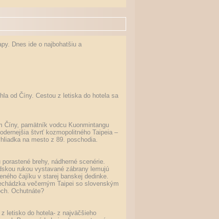
apy. Dnes ide o najbohatšiu a
rhla od Číny. Cestou z letiska do hotela sa
om Číny, pamätník vodcu Kuonmintangu
odernejšia štvrť kozmopolitného Taipeia –
yhliadka na mesto z 89. poschodia.
 porastené brehy, nádherné scenérie.
dskou rukou vystavané zábrany lemujú
eného čajíku v starej banskej dedinke.
 prechádzka večerným Taipei so slovenským
och. Ochutnáte?
r z letisko do hotela- z najväčšieho