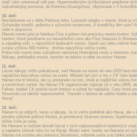
stačí nám oskenovať náš pas. Hypermoderným rýchlovlakom prejdeme rých
najľudnatejšej provincie, do Kantonu (Guangzhou). Ubytovanie v 5 hviezdič
10. deň:
Nachádzame sa v delte Perlovej rieky. Luxusné raňajky v meste, ktoré je zn
Ochutnáte kondží, polievku s ryžovými rezancami, či knedlíčky dim sum? 
stále k dispozícii.
Hlavné mesto juhu je fabrikou Číny a pritom má prezývku mesto kvetov. Vybr
hotelov, ktoré ponúkame za neuveriteľnú cenu ako Four Seasons či Rosew
a západnej veži, v najvyšších budovách mesta. Oproti cez rieku vidíme Ka
svojou výškou 600 metrov, druhou najvyššou vežou sveta.
Práve toto mesto bolo začiatkom námornej Hodvábnej cesty a miestom, kadi
Nákupy, prehliadka mesta, transfer na letisko a odlet na ostrov Hainan.
11. deň:
Lacné nákupy môžu pokračovať, veď Hainan sa stane od roku 2025 bezcoln
najväčšou bezcolnou zónou na svete. Môžete byť prví a my v CK Vám bude
Hainan má tri letiská, ale vy pristanete na tom, ktoré je najbližšie vášmu 
a turistickom centre. Na Hainan CK organizovalo zájazdy už v roku 2005, 
Fellner, riaditeľ CK prešiel tucet hotelov a vybral tie najlepšie. Ceny ktor
Slovensku sú taktiež neporaziteľné. Transfer z letiska do vášho hotela a o
Havaj".
12. deň:
Hainan to je oddych, luxus a nákupy. Je to veľmi podobné ako Havaj, ale v 
ponúka výborné golfové ihriská, je preslávený úžasnou stravou, hyperluxusn
nižšie číslo je cena.
Na Hainane si môžete dovoliť bývať v tých najluxusnejších hotelových značká
a zaplatíte zlomok toho čo na Havaji. Medzi nami, hotely na Hainane sú vyšš
Hainan má rozlohu ako polovica Slovenska, výborné cesty a je ľahké požičať 