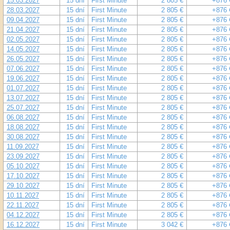
15.03.2027
15 dní
First Minute
2 805 €
+876 
28.03.2027
15 dní
First Minute
2 805 €
+876 
09.04.2027
15 dní
First Minute
2 805 €
+876 
21.04.2027
15 dní
First Minute
2 805 €
+876 
02.05.2027
15 dní
First Minute
2 805 €
+876 
14.05.2027
15 dní
First Minute
2 805 €
+876 
26.05.2027
15 dní
First Minute
2 805 €
+876 
07.06.2027
15 dní
First Minute
2 805 €
+876 
19.06.2027
15 dní
First Minute
2 805 €
+876 
01.07.2027
15 dní
First Minute
2 805 €
+876 
13.07.2027
15 dní
First Minute
2 805 €
+876 
25.07.2027
15 dní
First Minute
2 805 €
+876 
06.08.2027
15 dní
First Minute
2 805 €
+876 
18.08.2027
15 dní
First Minute
2 805 €
+876 
30.08.2027
15 dní
First Minute
2 805 €
+876 
11.09.2027
15 dní
First Minute
2 805 €
+876 
23.09.2027
15 dní
First Minute
2 805 €
+876 
05.10.2027
15 dní
First Minute
2 805 €
+876 
17.10.2027
15 dní
First Minute
2 805 €
+876 
29.10.2027
15 dní
First Minute
2 805 €
+876 
10.11.2027
15 dní
First Minute
2 805 €
+876 
22.11.2027
15 dní
First Minute
2 805 €
+876 
04.12.2027
15 dní
First Minute
2 805 €
+876 
16.12.2027
15 dní
First Minute
3 042 €
+876 