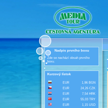
Nadpis prvního boxu
Zde se nachází obsah prvního
boxu.
Kurzový lístok
EUR
1,96 BGN
EUR
24,26 CZK
EUR
7,54 HRK
EUR
55,03 TRY
EUR
1,15 USD