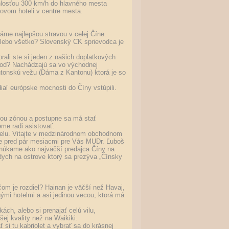
losťou 300 km/h do hlavného mesta
kovom hoteli v centre mesta.
áme najlepšou stravou v celej Číne.
Alebo všetko? Slovenský CK sprievodca je
ali ste si jeden z našich doplatkových
ood? Nachádzajú sa vo východnej
ntonskú vežu (Dáma z Kantonu) ktorá je so
aľ európske mocnosti do Číny vstúpili.
ou zónou a postupne sa má stať
me radi asistovať.
hotelu. Vitajte v medzinárodnom obchodnom
ale pred pár mesiacmi pre Vás MUDr. Ľuboš
é ponúkame ako najväčší predajca Číny na
ddych na ostrove ktorý sa prezýva „Čínsky
čom je rozdiel? Hainan je väčší než Havaj,
ými hotelmi a asi jedinou vecou, ktorá má
ch, alebo si prenajať celú vilu,
ej kvality než na Waikiki.
si tu kabriolet a vybrať sa do krásnej