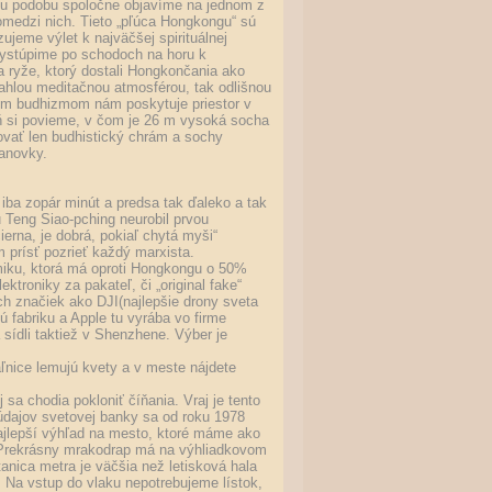
šiu podobu spoločne objavíme na jednom z
pomedzi nich. Tieto „pľúca Hongkongu“ sú
jeme výlet k najväčšej spirituálnej
 vystúpime po schodoch na horu k
 ryže, ktorý dostali Hongkončania ako
ľahlou meditačnou atmosférou, tak odlišnou
ym budhizmom nám poskytuje priestor v
veň si povieme, v čom je 26 m vysoká socha
vať len budhistický chrám a sochy
lanovky.
 iba zopár minút a predsa tak ďaleko a tak
 Teng Siao-pching neurobil prvou
erna, je dobrá, pokiaľ chytá myši“
m prísť pozrieť každý marxista.
miku, ktorá má oproti Hongkongu o 50%
roniky za pakateľ, či „original fake“
h značiek ako DJI(najlepšie drony sveta
fabriku a Apple tu vyrába vo firme
sídli taktiež v Shenzhene. Výber je
aľnice lemujú kvety a v meste nájdete
a chodia pokloniť číňania. Vraj je tento
údajov svetovej banky sa od roku 1978
ajlepší výhľad na mesto, ktoré máme ako
, Prekrásny mrakodrap má na výhliadkovom
anica metra je väčšia než letisková hala
é. Na vstup do vlaku nepotrebujeme lístok,