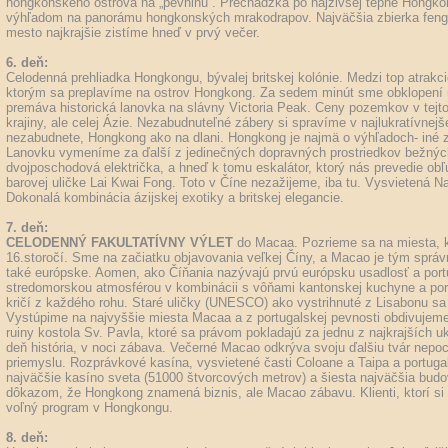
hongkonského ostrova na „pevninu“. Prechádzka po najživšej tepne Hong
výhľadom na panorámu hongkonských mrakodrapov. Najväčšia zbierka feng 
mesto najkrajšie zistíme hneď v prvý večer.
6. deň:
Celodenná prehliadka Hongkongu, bývalej britskej kolónie. Medzi top atrakc
ktorým sa preplavíme na ostrov Hongkong. Za sedem minút sme obklopení
premáva historická lanovka na slávny Victoria Peak. Ceny pozemkov v tejto l
krajiny, ale celej Ázie. Nezabudnuteľné zábery si spravíme v najlukratívnejše
nezabudnete, Hongkong ako na dlani. Hongkong je najmä o výhľadoch- iné za
Lanovku vymeníme za ďalší z jedinečných dopravných prostriedkov bežnýc
dvojposchodová električka, a hneď k tomu eskalátor, ktorý nás prevedie ob
barovej uličke Lai Kwai Fong. Toto v Číne nezažijeme, iba tu. Vysvietená N
Dokonalá kombinácia ázijskej exotiky a britskej elegancie.
7. deň:
CELODENNÝ FAKULTATÍVNY VÝLET
do Macaa. Pozrieme sa na miesta, k
16.storočí. Sme na začiatku objavovania veľkej Číny, a Macao je tým spr
také európske. Aomen, ako Číňania nazývajú prvú európsku usadlosť a port
stredomorskou atmosférou v kombinácii s vôňami kantonskej kuchyne a port
kričí z každého rohu. Staré uličky (UNESCO) ako vystrihnuté z Lisabonu sa
Vystúpime na najvyššie miesta Macaa a z portugalskej pevnosti obdivujeme
ruiny kostola Sv. Pavla, ktoré sa právom pokladajú za jednu z najkrajších u
deň história, v noci zábava. Večerné Macao odkrýva svoju ďalšiu tvár nep
priemyslu. Rozprávkové kasína, vysvietené časti Coloane a Taipa a portuga
najväčšie kasíno sveta (51000 štvorcových metrov) a šiesta najväčšia budo
dôkazom, že Hongkong znamená biznis, ale Macao zábavu. Klienti, ktorí si t
voľný program v Hongkongu.
8. deň: