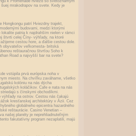
kongu k Promenáde hviezd so svetoznámym
šuej mrakodrapov na svete. Kedy je
ie Hongkongu patrí Hviezdny trajekt,
 modernými budovami, medzi ktorými
okalite patria k najdrahším nielen v rámci
j štvrti celej Číny- výhľady, na ktoré
žijeme cestou hore, a ďalšie cestou dole.
h obyvateľov veľkomesta- britská
ľúbenou reštauračnou štvrťou Soho k
athan Road a najvyšší bar na svete?
de vstúpila prvá európska noha v
ávnym miesto. Na chvíľku zaváhame, všetko
ugalskú kolóniu na nás dýcha
ugalských koláčikov. Cafe e nata na nás
 striedajú s čínskymi obchodíkmi.
 výhľady na ostrov. Cestou nás čakajú
kážok kresťanskej architektúry v Ázii. Cez
ochybného globálneho epicentra hazardného
lské reštaurácie. Casino Venetian –
va našej planéty je neprehliadnuteľným
ento fakutatívny program nezaplatili, majú