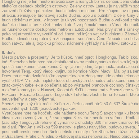
Hongkong nie je len mesto mrakodrapov a rušných biznis centier. Jeho ďal
niekoľko desiatok okolitých ostrovov. Zelený ostrov Lantau je najväčším s
zároveň dôležitým pútnickým budhistickým miestom. Pre záujemcov organizu
atrakcii, žehnajúcej bronzovej soche Budhu. Spolu s pútnikmi z celej Číny
budhistickému múzeu, v ktorom je ukrytý pozostatok Budhu o veľkosti zrnka
darček od budhistov zo Srí Lanky. Toto živé pútnické miesto Vás strhne od
od rušného centra dostupného metrom i autobusom. Náš prvý stret s čínsk
pokojnej atmosfére vysvetliť si odlišnosti od iných vetiev budhizmu. Záro
Budhu jedinečnou oproti iným žehnajúcim sochám v Číne. Nebudeme obdivo
bodhisatvov, ale aj tropickú prírodu, nádherné výhľady na Perlovú zátoku z 
9. deň:
Mesto parkov a prosperity. Je to kúsok, hneď oproti Hongkongu. Tak blízko,
iné. Shenzhen bola pred pár desiatkami rokov malá rybárska dedinka kým ju
špeciálnou ekonomickou zónou Číny. „Je mi jedno, či je mačka biela alebo či
hovorieval Teng, ktorý viedol krajinu po kormidelníkovi Maovi. Mal by sa se
Dnes má mesto dvakrát toľko obyvateľov ako Hongkong, ide o obriu ekono
vyššie HDP. V meste nájdete tucet obrovských obchodov od second hand elekt
značkových kabeliek a oblečenia až po výstavné brandové obchody čínskyc
a akčné kamery) cez Huawei, Xiaomi či BYD. Lenovo má v Shenzhene veľkú 
Foxconn. Poznáte League of Legends? Túto hru vlastní firma Tencent, ktorá 
neuveriteľný a ceny príjemné.
Shenzhen je plný elektroáut. Koľko značiek napočítate? 50 či 60? Široké di
neuveriteľných 1200 (tisícdvesto) parkov.
Vystúpame hore na kopček, kde nájdeme sochu Teng Siao-pchinga ku ktorej s
človek zodpovedný za to, že sa krajina 3. sveta zmenila na veľmoc. Podľa 
(začiatky Tengových reforiem) vymanilo z chudoby 800 miliónov číňanov. N
na dlani. Ping An s výškou 599 metrov je piatou najvyššou budovou sveta
poschodí presklenné dno. Nielen letisko a cesty sú v Shenzhene úžasné. St
v Bratislave, Prahe či Viedni, o vlakovej stanici nehovoriac. Niečo obrovsk