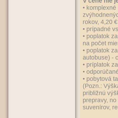
V cene nie j
• komplexné 
zvýhodnených
rokov, 4,20 €
• prípadné v
• poplatok z
na počet mies
• poplatok z
autobuse) - 
• príplatok z
• odporúčané
• pobytová ta
(Pozn.: Výšk
približnú vý
prepravy, no
suvenírov, re