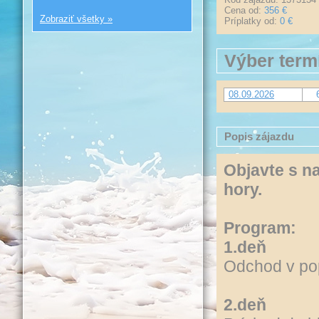
Cena od:
356 €
Zobraziť všetky »
Príplatky od:
0 €
Výber term
08.09.2026
Popis zájazdu
Objavte s na
hory.
Program:
1.deň
Odchod v po
2.deň