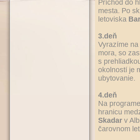
Príchod do 
mesta. Po sk
letoviska
Ba
3.deň
Vyrazíme na
mora, so zas
s prehliadko
okolností je
ubytovanie.
4.deň
Na programe 
hranicu medz
Skadar
v Alb
čarovnom let