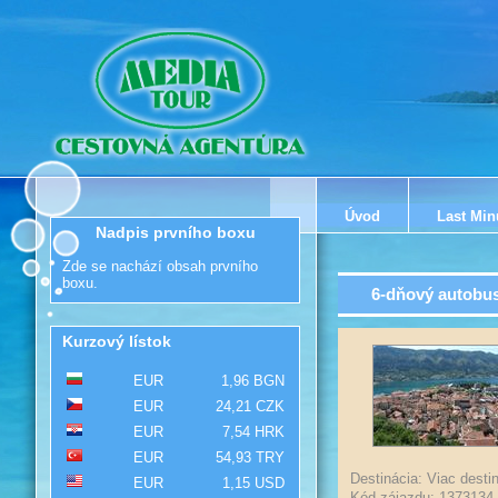
Úvod
Last Min
Nadpis prvního boxu
Zde se nachází obsah prvního
boxu.
6-dňový autobus
Kurzový lístok
EUR
1,96 BGN
EUR
24,21 CZK
EUR
7,54 HRK
EUR
54,93 TRY
Destinácia: Viac destin
EUR
1,15 USD
Kód zájazdu: 1373134