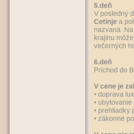
5.deň
V posledný d
Cetinje
a po
nazvaná. Na
krajinu môže
večerných ho
6.deň
Príchod do B
V cene je za
• doprava l
• ubytovanie
• prehliadky
• zákonné po