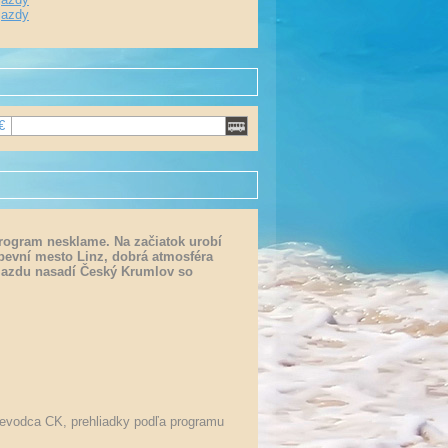
jazdy
€
program nesklame. Na začiatok urobí
pevní mesto Linz, dobrá atmosféra
ájazdu nasadí Český Krumlov so
ievodca CK, prehliadky podľa programu