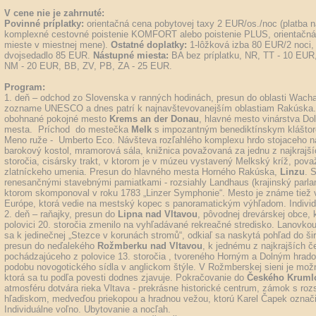
V cene nie je zahrnuté:
Povinné príplatky:
orientačná cena pobytovej taxy 2 EUR/os./noc (platba 
komplexné cestovné poistenie KOMFORT alebo poistenie PLUS, orientačná 
mieste v miestnej mene).
Ostatné doplatky:
1-lôžková izba 80 EUR/2 noci,
dvojsedadlo 85 EUR.
Nástupné miesta:
BA bez príplatku, NR, TT - 10 EU
NM - 20 EUR, BB, ZV, PB, ZA - 25 EUR.
Program:
1. deň – odchod zo Slovenska v ranných hodinách, presun do oblasti Wacha
zozname UNESCO a dnes patrí k najnavštevovanejším oblastiam Rakúska. 
obohnané pokojné mesto
Krems an der Donau
, hlavné mesto vinárstva Do
mesta. Príchod do mestečka
Melk
s impozantným benediktínskym kláštoro
Meno ruže - Umberto Eco. Návšteva rozľahlého komplexu hrdo stojaceho 
barokový kostol, mramorová sála, knižnica považovaná za jednu z najkrajší
storočia, cisársky trakt, v ktorom je v múzeu vystavený Melkský kríž, po
zlatníckeho umenia. Presun do hlavného mesta Horného Rakúska,
Linzu
. 
renesančnými stavebnými pamiatkami - rozsiahly Landhaus (krajinský parla
ktorom skomponoval v roku 1783 „Linzer Symphonie“. Mesto je známe tiež vď
Európe, ktorá vedie na mestský kopec s panoramatickým výhľadom. Individu
2. deň – raňajky, presun do
Lipna nad Vltavou
, pôvodnej drevárskej obce, 
polovici 20. storočia zmenilo na vyhľadávané rekreačné stredisko. Lanovk
sa k jedinečnej „Stezce v korunách stromů“, odkiaľ sa naskytá pohľad do šir
presun do neďalekého
Rožmberku nad Vltavou
, k jednému z najkrajších 
pochádzajúceho z polovice 13. storočia , tvoreného Horným a Dolným hrad
podobu novogotického sídla v anglickom štýle. V Rožmberskej sieni je možné
ktorá sa tu podľa povesti dodnes zjavuje. Pokračovanie do
Českého Kruml
atmosféru dotvára rieka Vltava - prekrásne historické centrum, zámok s ro
hľadiskom, medveďou priekopou a hradnou vežou, ktorú Karel Čapek označil
Individuálne voľno. Ubytovanie a nocľah.