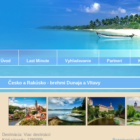
Úvod
Last Minute
Vyhladavanie
Partneri
Česko a Rakúsko - brehmi Dunaja a Vltavy
Destinácia: Viac destinácií
Kód zájazdu: 1380099
-
Poznávacie zá