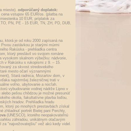
na mieste).
odporúčaný doplatok:
cena vstupov 65 EUR/os. (platba na
 miestenka 10 EUR, príplatok za
R,TO, PN, PE - 15 EUR, TN, ZH, PD, DUB,
u, ktorá je od roku 2000 zapísaná na
Prvou zastávkou je starými múrmi
lného Rakúska - prehliadka centra
m, ktorý preslávil vo svojom románe
na vysokom skalnom výbežku: nádvorie,
ch v Rakúsku s rukopismi z 9. – 15.
važovaný za skvost stredovekého
Staré mesto očarí významnými
ment), Stará radnica, Mozartov dom, v
aka najstrmšej železničnej trati v
álne voľno, ubytovanie a nocľah.
ktorú vybudovanie vodnej nádrže Lipno v
ou alebo pešou chôdzou je možné presunúť
okého okolia, fakultatívne plavba loďou,
českých hradov. Prehliadka hradu
om, ktorý po mnohých prestavbách získal
 zhliadnuť portrét Bielej pani Perchty,
ova
(UNESCO), ktorého neopakovateľnú
zsiahlou záhradou, unikátnym otačavým
 za "najvežovatejšiu" vež akú kedy videl.