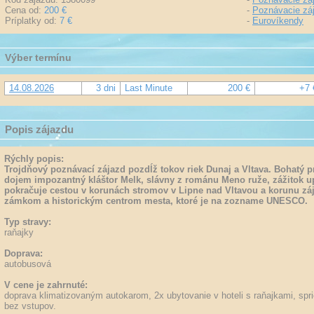
Cena od:
200 €
-
Poznávacie zá
Príplatky od:
7 €
-
Eurovíkendy
Výber termínu
14.08.2026
3 dni
Last Minute
200 €
+7 
Popis zájazdu
Rýchly popis:
Trojdňový poznávací zájazd pozdĺž tokov riek Dunaj a Vltava. Bohatý 
dojem impozantný kláštor Melk, slávny z románu Meno ruže, zážitok u
pokračuje cestou v korunách stromov v Lipne nad Vltavou a korunu z
zámkom a historickým centrom mesta, ktoré je na zozname UNESCO.
Typ stravy:
raňajky
Doprava:
autobusová
V cene je zahrnuté:
doprava klimatizovaným autokarom, 2x ubytovanie v hoteli s raňajkami, spr
bez vstupov.