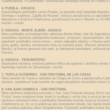
Guadeloupskej. Po prehliadke Teotihuacánu nasleduje transfer do Puebla a 
4: PUEBLA - OAXACA
Dopoludňajšia prehliadka centra Puebla, za pozretie stojí katedrála Nepošk
Domingo s kaplnkou „Capilla de Rosario“, ktorá je považovaná za najozdobn
dekoráciou a knižnica Palafoxiana, považovaná za prvú v Mexiku so 43 000
nocľah v meste.
5: OAXACA - MONTE ALBÁN - OAXACA
Ráno prehliadka archeologického náleziska Monte Albán, kde žili Zapotékovi
ústredného námestia obklopeného budovami, chrámami, observatóriami, ihr
popoludní prehliadka centra mesta – medzi najkrajšie objekty v Oaxaca patr
prvky gotiky, baroka, románskeho štýlu aj maurské prvky. Miestne námestie
Mexiku, je krásne upravené ako park, je obklopené kolonádami, reštaurácia
Oaxaca.
6: OAXACA - TEHUANTEPEC
Dopoludnia návštevy miestnej pálenice Mezcalu spojená s ukážkou výroby t
Nasleduje transfer do Tehuantepec, nocľah.
7: TUXTLA GUTIERREZ - SAN CRISTOBAL DE LAS CASAS
Ráno transfer do Tuxtla a následne do Chiapa de Corzo a plavba loďou Ca
stenami, nasledovať bude transfer do najpôvabnejšieho mexického mesta Sa
8: SAN JUAN CHAMULA - SAN CRISTOBAL
Ráno návšteva indiánskej komunity v San Juan Chamula ležiacej 10 km seve
Tzotzil, nosia svojrázne kroje, ktoré si vyrábajú z ovčej vlny a ovca je pre 
návšteva miestnych trhov a prehliadka miestneho kostola, ktorý je otvorený
Zvláštnosťou je, že sa tu praktizujú ako kresťanské obrady, tak najmä mies
pod vysokou pokutou zákaz fotografovania. Popoludní prehliadka centra San