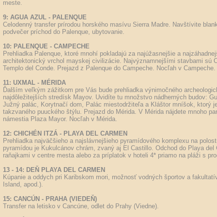
meste.
9: AGUA AZUL - PALENQUE
Celodenný transfer prírodou horského masívu Sierra Madre. Navštívite bla
podvečer príchod do Palenque, ubytovanie.
10: PALENQUE - CAMPECHE
Prehliadka Palenque, ktoré mnohí pokladajú za najúžasnejšie a najzáhadnej
architektonický vrchol mayskej civilizácie. Najvýznamnejšími stavbami sú 
Templo del Conde. Prejazd z Palenque do Campeche. Nocľah v Campeche.
11: UXMAL - MÉRIDA
Ďalším veľkým zážitkom pre Vás bude prehliadka výnimočného archeologic
najdôležitejších stredísk Mayov. Uvidíte tu množstvo nádherných budov: G
Južný palác, Korytnačí dom, Palác miestodržiteľa a Kláštor mníšok, ktorý 
takzvaného puuckého štýlu. Prejazd do Mérida. V Mérida nájdete mnoho pamä
námestia Plaza Mayor. Nocľah v Mérida.
12: CHICHÉN ITZÁ - PLAYA DEL CARMEN
Prehliadka najväčšieho a najslávnejšieho pyramídového komplexu na polos
pyramídou je Kukulcánov chrám, zvaný aj El Castillo. Odchod do Playa del 
raňajkami v centre mesta alebo za príplatok v hoteli 4* priamo na pláži s pr
13 - 14: DEŇ PLAYA DEL CARMEN
Kúpanie a oddych pri Karibskom mori, možnosť vodných športov a fakultatív
Island, apod.).
15: CANCÚN - PRAHA (VIEDEŇ)
Transfer na letisko v Cancúne, odlet do Prahy (Viedne).