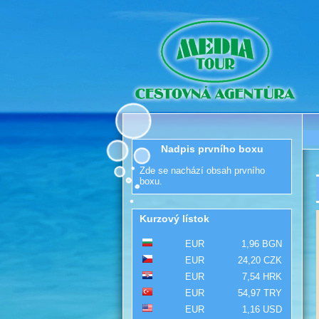
Nadpis prvního boxu
Zde se nachází obsah prvního
boxu.
Kurzový lístok
EUR
1,96 BGN
EUR
24,20 CZK
EUR
7,54 HRK
EUR
54,97 TRY
EUR
1,16 USD