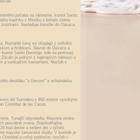
nocľah.
vrneného počatia na námestie, kostol Santo
ejšiu kaplnku v Mexiku s bohato zlatou
 zväzkami. Nasleduje transfer do Oaxaca,
a. Rozľahlé ruiny sa skladajú z veľkého
iskom a hrobkami. Návrat do Oaxaca a
í kostol Santo Domingo, kde sa prelínajú
 Zócalo je jedným z najkrajších námestí v
mi a vonkajšími kaviarňami. Nocľah v
ohto destilátu "s červom" a ochutnávka.
ňonom del Sumidero s 950 metrov vysokými
n Cristóbal de las Casas.
rne. Tunajší obyvatelia, Mayovia etnika
nich posvätné zviera. Dopoludňajšia
 24 hod denne a sedem dní v týždni.
tne mayské šamanské rituály. V kostole je
 Cristobal a voľný podvečer, nocľah v