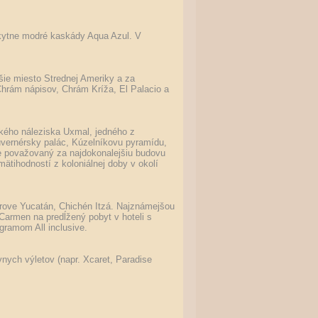
nkytne modré kaskády Aqua Azul. V
šie miesto Strednej Ameriky a za
Chrám nápisov, Chrám Kríža, El Palacio a
kého náleziska Uxmal, jedného z
uvernérsky palác, Kúzelníkovu pyramídu,
je považovaný za najdokonalejšiu budovu
tihodností z koloniálnej doby v okolí
trove Yucatán, Chichén Itzá. Najznámejšou
Carmen na predĺžený pobyt v hoteli s
ogramom All inclusive.
nych výletov (napr. Xcaret, Paradise