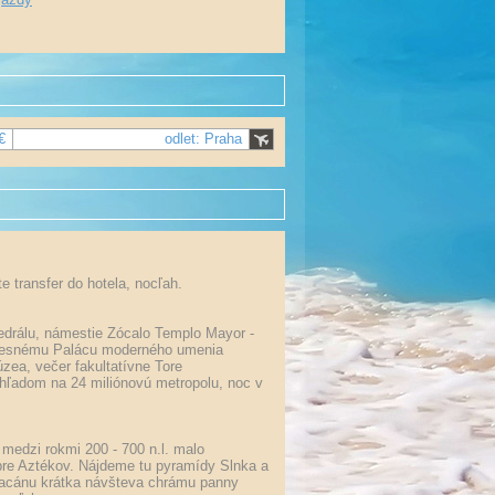
€
odlet: Praha
e transfer do hotela, nocľah.
tedrálu, námestie Zócalo Templo Mayor -
ecesnému Palácu moderného umenia
zea, večer fakultatívne Tore
hľadom na 24 miliónovú metropolu, noc v
medzi rokmi 200 - 700 n.l. malo
pre Aztékov. Nájdeme tu pyramídy Slnka a
huacánu krátka návšteva chrámu panny