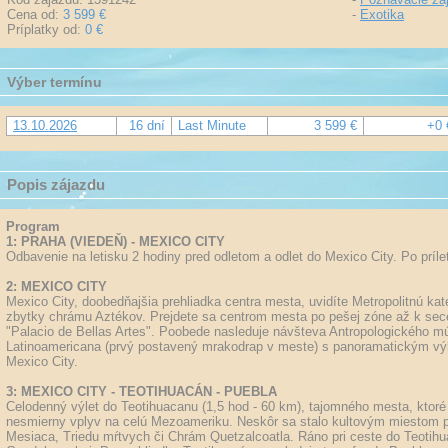
Cena od:
3 599 €
-
Exotika
Príplatky od:
0 €
Výber termínu
13.10.2026
16 dní
Last Minute
3 599 €
+0 
Popis zájazdu
Program
1: PRAHA (VIEDEŇ) - MEXICO CITY
Odbavenie na letisku 2 hodiny pred odletom a odlet do Mexico City. Po prílet
2: MEXICO CITY
Mexico City, doobedňajšia prehliadka centra mesta, uvidíte Metropolitnú ka
zbytky chrámu Aztékov. Prejdete sa centrom mesta po pešej zóne až k s
"Palacio de Bellas Artes". Poobede nasleduje návšteva Antropologického mú
Latinoamericana (prvý postavený mrakodrap v meste) s panoramatickým vý
Mexico City.
3: MEXICO CITY - TEOTIHUACÁN - PUEBLA
Celodenný výlet do Teotihuacanu (1,5 hod - 60 km), tajomného mesta, ktoré 
nesmierny vplyv na celú Mezoameriku. Neskôr sa stalo kultovým miestom 
Mesiaca, Triedu mŕtvych či Chrám Quetzalcoatla. Ráno pri ceste do Teoti