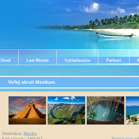
Úvod
Last Minute
Vyhladavanie
Partneri
Veľký okruh Mexikom
Destinácia:
Mexiko
Kód zájazdu: 1391242
-
Poznávacie zá