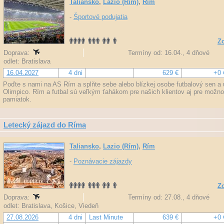
Taliansko
,
Lazio (Rím)
,
Rím
-
Športové podujatia
Zo
Doprava:
Termíny od: 16.04., 4 dňové
odlet: Bratislava
16.04.2027
4 dni
629 €
+0 
Poďte s nami na AS Rím a splňte sebe alebo blízkej osobe futbalový sen a u
Olimpico. Rím a futbal sú veľkým ťahákom pre našich klientov aj pre možn
pamiatok.
Letecký zájazd do Ríma
Taliansko
,
Lazio (Rím)
,
Rím
-
Poznávacie zájazdy
Zo
Doprava:
Termíny od: 27.08., 4 dňové
odlet: Bratislava, Košice, Viedeň
27.08.2026
4 dni
Last Minute
639 €
+0 