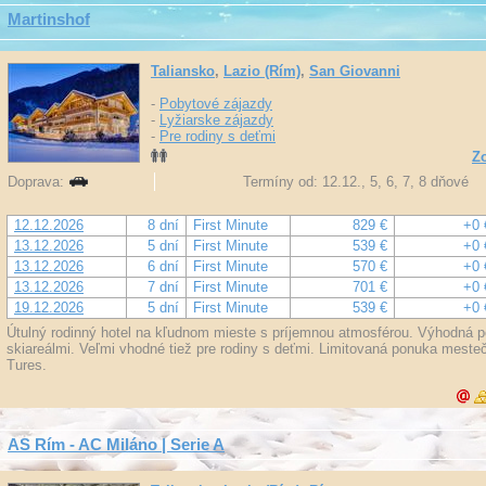
Martinshof
Taliansko
,
Lazio (Rím)
,
San Giovanni
-
Pobytové zájazdy
-
Lyžiarske zájazdy
-
Pre rodiny s deťmi
Zo
Doprava:
Termíny od: 12.12., 5, 6, 7, 8 dňové
12.12.2026
8 dní
First Minute
829 €
+0 
13.12.2026
5 dní
First Minute
539 €
+0 
13.12.2026
6 dní
First Minute
570 €
+0 
13.12.2026
7 dní
First Minute
701 €
+0 
19.12.2026
5 dní
First Minute
539 €
+0 
Útulný rodinný hotel na kľudnom mieste s príjemnou atmosférou. Výhodná 
skiareálmi. Veľmi vhodné tiež pre rodiny s deťmi. Limitovaná ponuka mest
Tures.
AS Rím - AC Miláno | Serie A