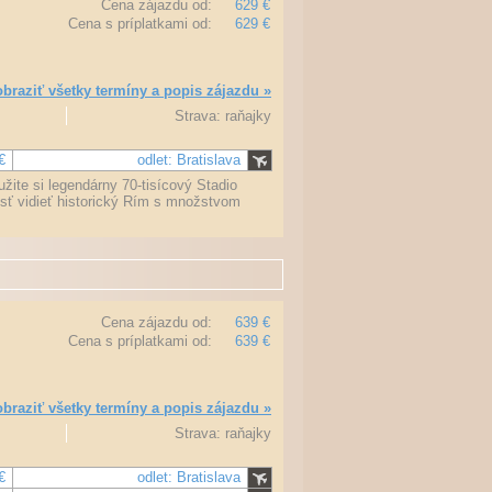
Cena zájazdu od:
629 €
Cena s príplatkami od:
629 €
braziť všetky termíny a popis zájazdu »
Strava: raňajky
€
odlet: Bratislava
žite si legendárny 70-tisícový Stadio
osť vidieť historický Rím s množstvom
Cena zájazdu od:
639 €
Cena s príplatkami od:
639 €
braziť všetky termíny a popis zájazdu »
Strava: raňajky
€
odlet: Bratislava