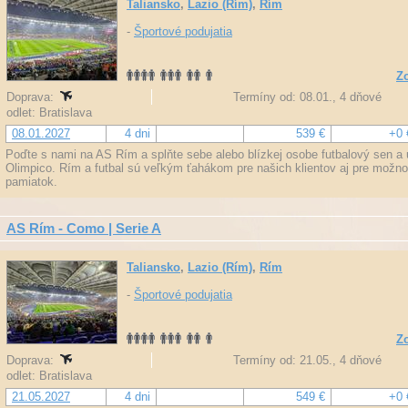
Taliansko
,
Lazio (Rím)
,
Rím
-
Športové podujatia
Zo
Doprava:
Termíny od: 08.01., 4 dňové
odlet: Bratislava
08.01.2027
4 dni
539 €
+0 
Poďte s nami na AS Rím a splňte sebe alebo blízkej osobe futbalový sen a u
Olimpico. Rím a futbal sú veľkým ťahákom pre našich klientov aj pre možn
pamiatok.
AS Rím - Como | Serie A
Taliansko
,
Lazio (Rím)
,
Rím
-
Športové podujatia
Zo
Doprava:
Termíny od: 21.05., 4 dňové
odlet: Bratislava
21.05.2027
4 dni
549 €
+0 