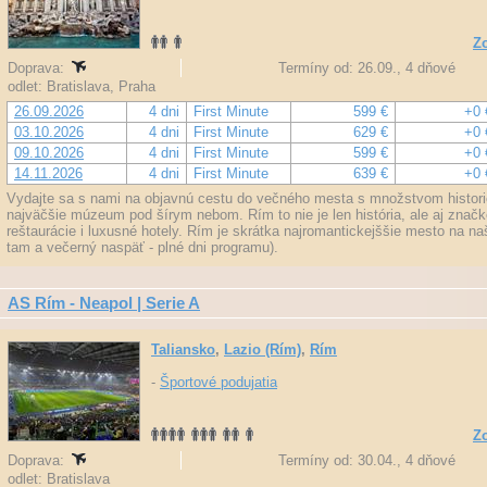
Zo
Doprava:
Termíny od: 26.09., 4 dňové
odlet: Bratislava, Praha
26.09.2026
4 dni
First Minute
599 €
+0 
03.10.2026
4 dni
First Minute
629 €
+0 
09.10.2026
4 dni
First Minute
599 €
+0 
14.11.2026
4 dni
First Minute
639 €
+0 
Vydajte sa s nami na objavnú cestu do večného mesta s množstvom histori
najväčšie múzeum pod šírym nebom. Rím to nie je len história, ale aj zna
reštaurácie i luxusné hotely. Rím je skrátka najromantickejššie mesto na na
tam a večerný naspäť - plné dni programu).
AS Rím - Neapol | Serie A
Taliansko
,
Lazio (Rím)
,
Rím
-
Športové podujatia
Zo
Doprava:
Termíny od: 30.04., 4 dňové
odlet: Bratislava