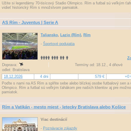
Užite si legendárny 70-tisícový Stadio Olimpico. Rím a futbal sú veľkým ťa
vidieť historický Rím s množstvom pamiatok.
AS Rím - Juventus | Serie A
Taliansko
,
Lazio (Rím)
,
Rím
-
Športové podujatia
Zo
Doprava:
Termíny od: 18.12., 4 dňové
odlet: Bratislava
18.12.2026
4 dni
579 €
+0 
Poďte s nami na AS Rím a splňte sebe alebo blízkej osobe futbalový sen a u
Olimpico. Rím a futbal sú veľkým ťahákom pre našich klientov aj pre možn
pamiatok.
Rím a Vatikán - mesto miest - letecky Bratislava alebo Košice
Viac destinácií
-
Poznávacie zájazdy