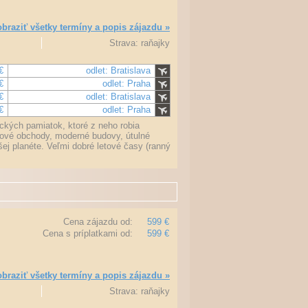
braziť všetky termíny a popis zájazdu »
Strava: raňajky
€
odlet: Bratislava
€
odlet: Praha
€
odlet: Bratislava
€
odlet: Praha
ckých pamiatok, ktoré z neho robia
čkové obchody, moderné budovy, útulné
šej planéte. Veľmi dobré letové časy (ranný
Cena zájazdu od:
599 €
Cena s príplatkami od:
599 €
braziť všetky termíny a popis zájazdu »
Strava: raňajky