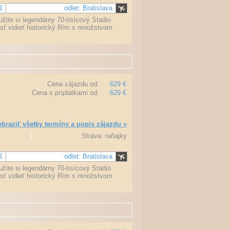
€
odlet: Bratislava
žite si legendárny 70-tisícový Stadio
osť vidieť historický Rím s množstvom
Cena zájazdu od:
629 €
Cena s príplatkami od:
629 €
braziť všetky termíny a popis zájazdu »
Strava: raňajky
€
odlet: Bratislava
žite si legendárny 70-tisícový Stadio
osť vidieť historický Rím s množstvom