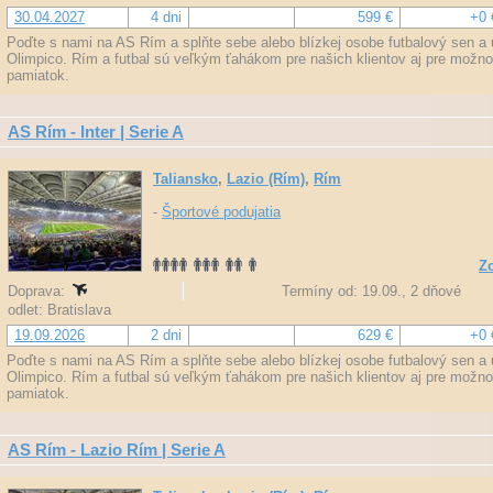
30.04.2027
4 dni
599 €
+0 
Poďte s nami na AS Rím a splňte sebe alebo blízkej osobe futbalový sen a u
Olimpico. Rím a futbal sú veľkým ťahákom pre našich klientov aj pre možn
pamiatok.
AS Rím - Inter | Serie A
Taliansko
,
Lazio (Rím)
,
Rím
-
Športové podujatia
Zo
Doprava:
Termíny od: 19.09., 2 dňové
odlet: Bratislava
19.09.2026
2 dni
629 €
+0 
Poďte s nami na AS Rím a splňte sebe alebo blízkej osobe futbalový sen a u
Olimpico. Rím a futbal sú veľkým ťahákom pre našich klientov aj pre možn
pamiatok.
AS Rím - Lazio Rím | Serie A