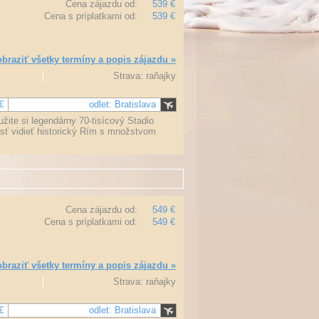
Cena zájazdu od:
539 €
Cena s príplatkami od:
539 €
braziť všetky termíny a popis zájazdu »
Strava: raňajky
€
odlet: Bratislava
žite si legendárny 70-tisícový Stadio
osť vidieť historický Rím s množstvom
Cena zájazdu od:
549 €
Cena s príplatkami od:
549 €
braziť všetky termíny a popis zájazdu »
Strava: raňajky
€
odlet: Bratislava