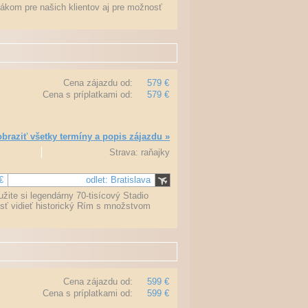
hákom pre našich klientov aj pre možnosť
Cena zájazdu od:
579 €
Cena s príplatkami od:
579 €
braziť všetky termíny a popis zájazdu »
Strava: raňajky
€
odlet: Bratislava
žite si legendárny 70-tisícový Stadio
osť vidieť historický Rím s množstvom
Cena zájazdu od:
599 €
Cena s príplatkami od:
599 €