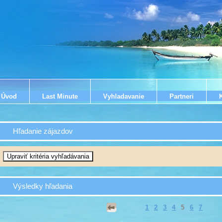
Úvod
Last Minute
Vyhladavanie
Partneri
Hľadanie zájazdov
Výsledky hľadania
1
2
3
4
5
6
7