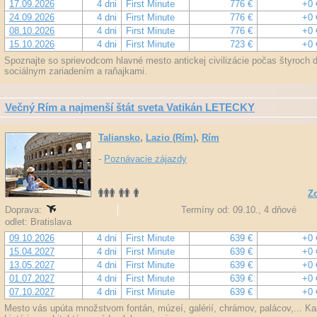
17.09.2026
4 dni
First Minute
776 €
+0 
24.09.2026
4 dni
First Minute
776 €
+0 
08.10.2026
4 dni
First Minute
776 €
+0 
15.10.2026
4 dni
First Minute
723 €
+0 
Spoznajte so sprievodcom hlavné mesto antickej civilizácie počas štyroch d
sociálnym zariadením a raňajkami.
Večný Rím a najmenší štát sveta Vatikán LETECKY
Taliansko
,
Lazio (Rím)
,
Rím
-
Poznávacie zájazdy
Zo
Doprava:
Termíny od: 09.10., 4 dňové
odlet: Bratislava
09.10.2026
4 dni
First Minute
639 €
+0 
15.04.2027
4 dni
First Minute
639 €
+0 
13.05.2027
4 dni
First Minute
639 €
+0 
01.07.2027
4 dni
First Minute
639 €
+0 
07.10.2027
4 dni
First Minute
639 €
+0 
Mesto vás upúta množstvom fontán, múzeí, galérií, chrámov, palácov,... Každ