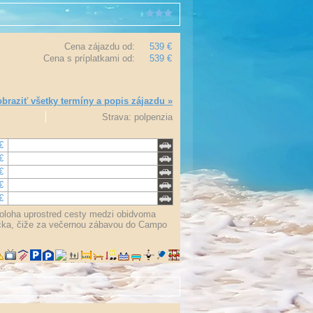
Cena zájazdu od:
539 €
Cena s príplatkami od:
539 €
braziť všetky termíny a popis zájazdu »
Strava: polpenzia
€
€
€
€
€
poloha uprostred cesty medzi obidvoma
ečka, čiže za večernou zábavou do Campo