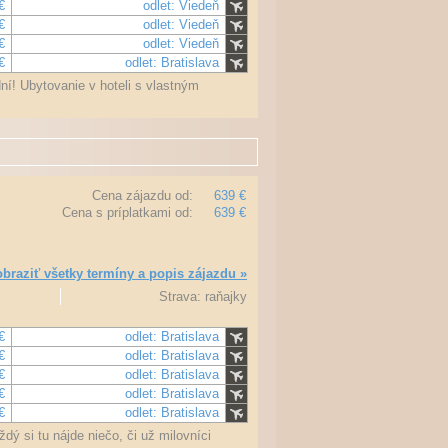
€
odlet: Viedeň
€
odlet: Viedeň
€
odlet: Viedeň
€
odlet: Bratislava
ní! Ubytovanie v hoteli s vlastným
Cena zájazdu od:
639 €
Cena s príplatkami od:
639 €
braziť všetky termíny a popis zájazdu »
Strava: raňajky
€
odlet: Bratislava
€
odlet: Bratislava
€
odlet: Bratislava
€
odlet: Bratislava
€
odlet: Bratislava
ý si tu nájde niečo, či už milovníci