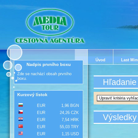
Úvod
Last Min
Nadpis prvního boxu
Zde se nachází obsah prvního
boxu.
Hľadanie
Kurzový lístok
EUR
1,96 BGN
EUR
24,26 CZK
Výsledky
EUR
7,54 HRK
EUR
55,03 TRY
EUR
1,15 USD