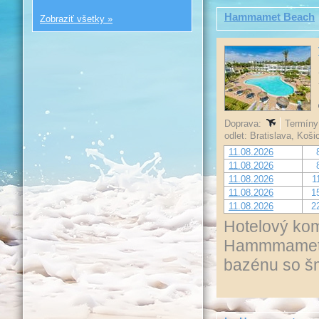
Hammamet Beach
Zobraziť všetky »
Doprava:
Termíny 
odlet: Bratislava, Koš
11.08.2026
11.08.2026
11.08.2026
1
11.08.2026
1
11.08.2026
2
Hotelový komp
Hammmamet a
bazénu so š