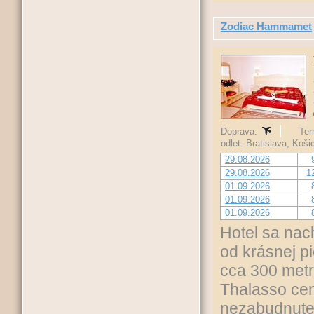
Zodiac Hammamet
Doprava:
Ter
odlet: Bratislava, Koš
29.08.2026
29.08.2026
1
01.09.2026
01.09.2026
01.09.2026
Hotel sa nac
od krásnej p
cca 300 metr
Thalasso cen
nezabudnuteľ