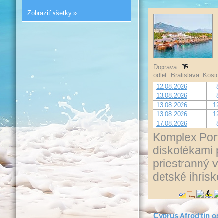
Zobraziť všetky »
Doprava:
odlet: Bratislava, Koš
12.08.2026
13.08.2026
13.08.2026
1
13.08.2026
1
17.08.2026
Komplex Port
diskotékami 
priestranný 
detské ihris
Cyprus Afroditin o