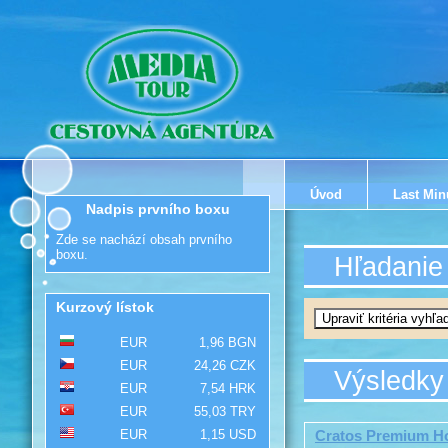
Úvod
Last Min
Nadpis prvního boxu
Zde se nachází obsah prvního
boxu.
Hľadanie
Kurzový lístok
EUR
1,96 BGN
EUR
24,26 CZK
Výsledky
EUR
7,54 HRK
EUR
55,03 TRY
EUR
1,15 USD
Cratos Premium Ho